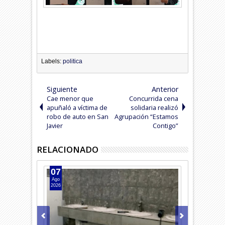
Labels:
politica
Siguiente
Anterior
Cae menor que
Concurrida cena
apuñaló a víctima de
solidaria realizó
robo de auto en San
Agrupación “Estamos
Javier
Contigo”
RELACIONADO
07
07
Ago
Ago
2026
2026