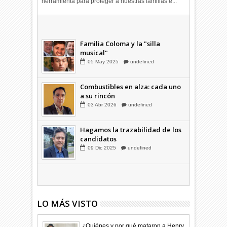
herramienta para proteger a nuestras familias e...
Combustibles en alza: cada uno
a su rincón
03
Abr
2026
undefined
Familia Coloma y la "silla
musical"
05
May
2025
undefined
Combustibles en alza: cada uno
a su rincón
03
Abr
2026
undefined
Hagamos la trazabilidad de los
candidatos
09
Dic
2025
undefined
LO MÁS VISTO
¿Quiénes y por qué mataron a Henry