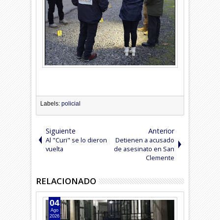
Labels:
policial
Siguiente
Anterior
Al "Curi" se lo dieron
Detienen a acusado
vuelta
de asesinato en San
Clemente
RELACIONADO
04
04
Ago
Ago
2026
2026