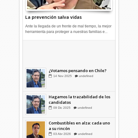
La prevención salva vidas
Ante la llegada de un frente de mal tiempo, la mejor
herramienta para proteger a nuestras familias e...
¿Cómo cerramos la grieta que
divide a los chilenos?
20
Ago
2025
undefined
¿Votamos pensando en Chile?
14
Nov
2025
undefined
Hagamos la trazabilidad de los
candidatos
09
Dic
2025
undefined
Combustibles en alza: cada uno
a su rincón
03
Abr
2026
undefined