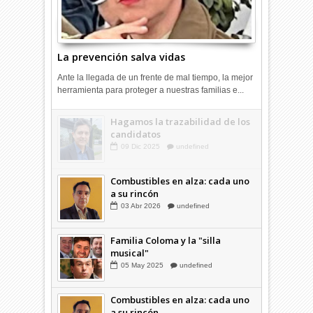
La prevención salva vidas
Ante la llegada de un frente de mal tiempo, la mejor
herramienta para proteger a nuestras familias e...
Hagamos la trazabilidad de los
candidatos
09
Dic
2025
undefined
Combustibles en alza: cada uno
a su rincón
03
Abr
2026
undefined
Familia Coloma y la "silla
musical"
05
May
2025
undefined
Combustibles en alza: cada uno
a su rincón