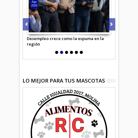
Ago
Ago
2026
2026
iceo
Desempleo crece como la espuma en la
Conflicto en
región
comuna
LO MEJOR PARA TUS MASCOTAS