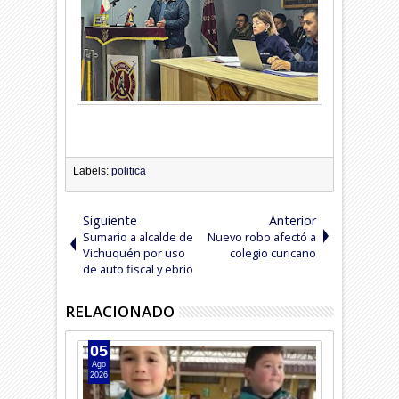
Labels:
politica
Siguiente
Anterior
Sumario a alcalde de
Nuevo robo afectó a
Vichuquén por uso
colegio curicano
de auto fiscal y ebrio
RELACIONADO
05
04
Ago
Ago
2026
2026