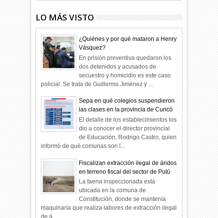
LO MÁS VISTO
¿Quiénes y por qué mataron a Henry
Vásquez?
En prisión preventiva quedaron los
dos detenidos y acusados de
secuestro y homicidio es este caso
policial. Se trata de Guillermo Jiménez y ...
Sepa en qué colegios suspendieron
las clases en la provincia de Curicó
El detalle de los establecimientos los
dio a conocer el director provincial
de Educación, Rodrigo Castro, quien
informó de qué comunas son l...
Fiscalizan extracción ilegal de áridos
en terreno fiscal del sector de Putú
La faena inspeccionada está
ubicada en la comuna de
Constitución, donde se mantenía
maquinaría que realiza labores de extracción ilegal
de á...