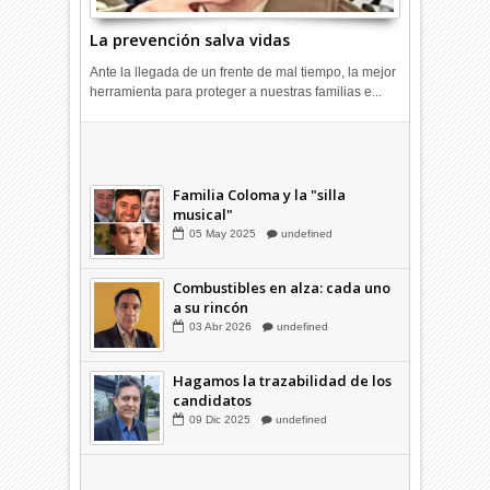
La prevención salva vidas
Ante la llegada de un frente de mal tiempo, la mejor
herramienta para proteger a nuestras familias e...
Combustibles en alza: cada uno
a su rincón
03
Abr
2026
undefined
Familia Coloma y la "silla
musical"
05
May
2025
undefined
Combustibles en alza: cada uno
a su rincón
03
Abr
2026
undefined
Hagamos la trazabilidad de los
candidatos
09
Dic
2025
undefined