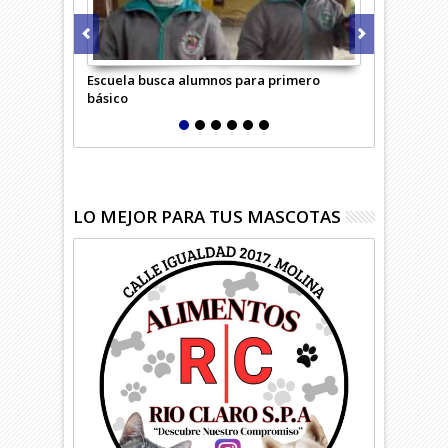
Escuela busca alumnos para primero
Adulta mayo
básico
confundió c
LO MEJOR PARA TUS MASCOTAS