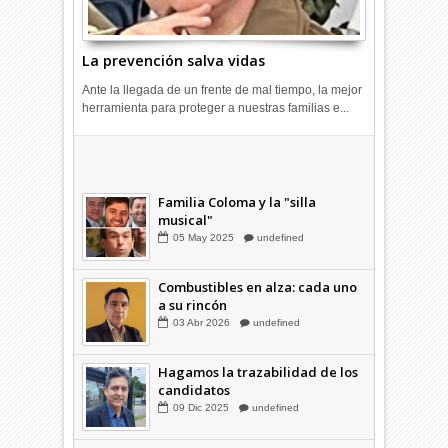
La prevención salva vidas
Ante la llegada de un frente de mal tiempo, la mejor
herramienta para proteger a nuestras familias e...
Combustibles en alza: cada uno
a su rincón
03
Abr
2026
undefined
Familia Coloma y la "silla
musical"
05
May
2025
undefined
Combustibles en alza: cada uno
a su rincón
03
Abr
2026
undefined
Hagamos la trazabilidad de los
candidatos
09
Dic
2025
undefined