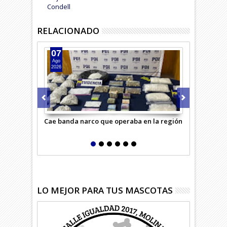
Condell
RELACIONADO
07
06
Ago
Ago
2026
2026
Cae banda narco que operaba en la región
Masivo oper
Carabineros
LO MEJOR PARA TUS MASCOTAS