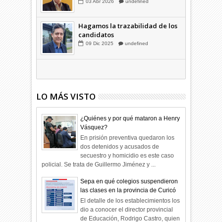
Combustibles en alza: cada uno
a su rincón
03
Abr
2026
undefined
Hagamos la trazabilidad de los
candidatos
09
Dic
2025
undefined
LO MÁS VISTO
¿Quiénes y por qué mataron a Henry
Vásquez?
En prisión preventiva quedaron los
dos detenidos y acusados de
secuestro y homicidio es este caso
policial. Se trata de Guillermo Jiménez y ...
Sepa en qué colegios suspendieron
las clases en la provincia de Curicó
El detalle de los establecimientos los
dio a conocer el director provincial
de Educación, Rodrigo Castro, quien