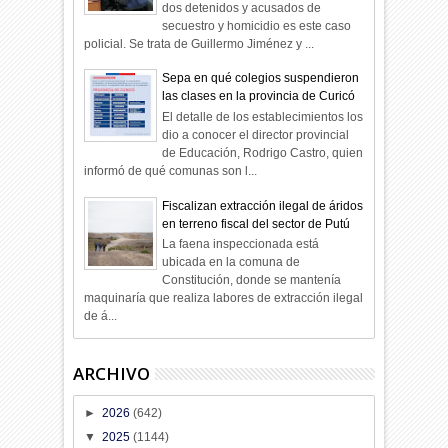
dos detenidos y acusados de
secuestro y homicidio es este caso
policial. Se trata de Guillermo Jiménez y ...
Sepa en qué colegios suspendieron
las clases en la provincia de Curicó
El detalle de los establecimientos los
dio a conocer el director provincial
de Educación, Rodrigo Castro, quien
informó de qué comunas son l...
Fiscalizan extracción ilegal de áridos
en terreno fiscal del sector de Putú
La faena inspeccionada está
ubicada en la comuna de
Constitución, donde se mantenía
maquinaría que realiza labores de extracción ilegal
de á...
ARCHIVO
►
2026
(642)
▼
2025
(1144)