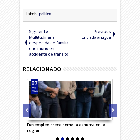
Labels:
politica
Siguiente
Previous
Multitudinaria
Entrada antigua
despedida de familia
que murió en
accidente de tránsito
RELACIONADO
07
07
Ago
Ago
2026
2026
iceo
Desempleo crece como la espuma en la
Conflicto en
región
comuna