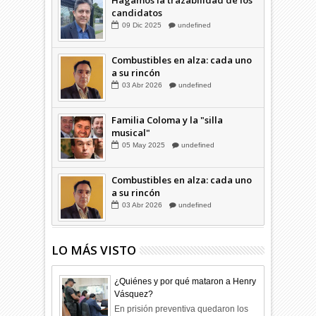
candidatos
09
Dic
2025
undefined
Combustibles en alza: cada uno
a su rincón
03
Abr
2026
undefined
Familia Coloma y la "silla
musical"
05
May
2025
undefined
Combustibles en alza: cada uno
a su rincón
03
Abr
2026
undefined
LO MÁS VISTO
¿Quiénes y por qué mataron a Henry
Vásquez?
En prisión preventiva quedaron los