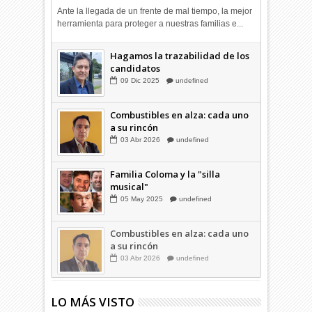
Ante la llegada de un frente de mal tiempo, la mejor
herramienta para proteger a nuestras familias e...
¿Votamos pensando en Chile?
Hagamos la trazabilidad de los
candidatos
14
Nov
2025
undefined
09
Dic
2025
undefined
Combustibles en alza: cada uno
a su rincón
03
Abr
2026
undefined
Familia Coloma y la "silla
musical"
05
May
2025
undefined
Combustibles en alza: cada uno
a su rincón
03
Abr
2026
undefined
LO MÁS VISTO