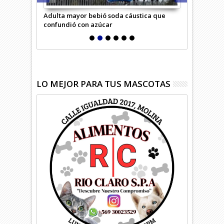
rimero
Adulta mayor bebió soda cáustica que
Niña debe so
confundió con azúcar
riesgosa op
LO MEJOR PARA TUS MASCOTAS