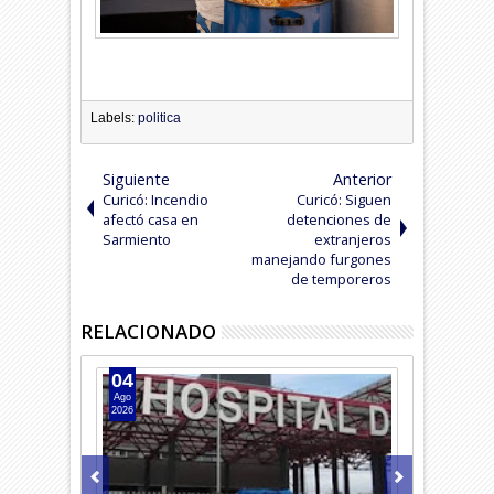
Labels:
politica
Siguiente
Anterior
Curicó: Incendio
Curicó: Siguen
afectó casa en
detenciones de
Sarmiento
extranjeros
manejando furgones
de temporeros
RELACIONADO
04
04
Ago
Ago
2026
2026