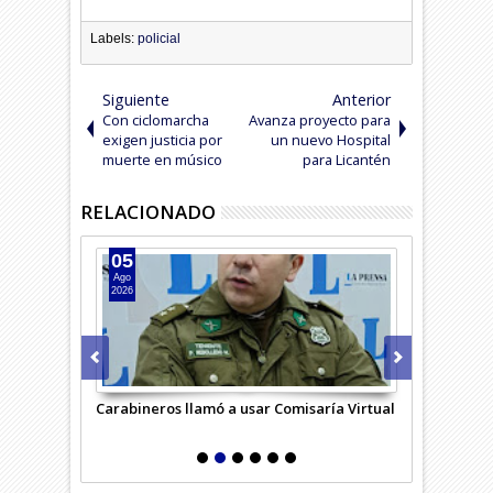
Labels:
policial
Siguiente
Anterior
Con ciclomarcha
Avanza proyecto para
exigen justicia por
un nuevo Hospital
muerte en músico
para Licantén
RELACIONADO
05
05
Ago
Ago
2026
2026
de
Carabineros llamó a usar Comisaría Virtual
Sujeto vendí
policial