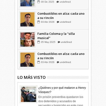
09
Dic
2025
undefined
Combustibles en alza: cada uno
a su rincón
03
Abr
2026
undefined
Familia Coloma y la "silla
musical"
05
May
2025
undefined
Combustibles en alza: cada uno
a su rincón
03
Abr
2026
undefined
LO MÁS VISTO
¿Quiénes y por qué mataron a Henry
Vásquez?
En prisión preventiva quedaron los
dos detenidos y acusados de
secuestro y homicidio es este caso