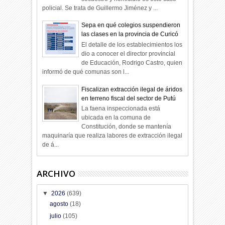
policial. Se trata de Guillermo Jiménez y ...
Sepa en qué colegios suspendieron
las clases en la provincia de Curicó
El detalle de los establecimientos los
dio a conocer el director provincial
de Educación, Rodrigo Castro, quien
informó de qué comunas son l...
Fiscalizan extracción ilegal de áridos
en terreno fiscal del sector de Putú
La faena inspeccionada está
ubicada en la comuna de
Constitución, donde se mantenía
maquinaría que realiza labores de extracción ilegal
de á...
ARCHIVO
▼
2026
(639)
agosto
(18)
julio
(105)