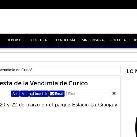
DEPORTES
CULTURA
TECNOLOGÍA
SIN CENSURA
POLITICA
OP
 Virtual
LO 
a Vendimia de Curicó
iesta de la Vendimia de Curicó
A
+
A
-
Imprimir
Email
el 20 y 22 de marzo en el parque Estadio La Granja y