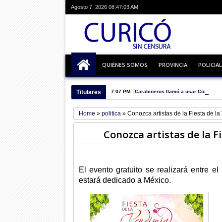
Agosto 7, 2026
08:47:04 AM
QUIÉNES SOMOS
PROVINCIA
POLICIAL
Titulares
7:07 PM
Carabineros llamó a usar Comisaría
Home
»
politica
»
Conozca artistas de la Fiesta de l
Conozca artistas de la F
El evento gratuito se realizará entre 
estará dedicado a México.