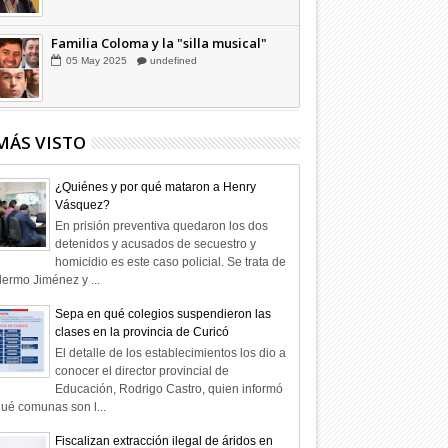
Familia Coloma y la "silla musical"
05
May
2025
undefined
MÁS VISTO
¿Quiénes y por qué mataron a Henry
Vásquez?
En prisión preventiva quedaron los dos
detenidos y acusados de secuestro y
homicidio es este caso policial. Se trata de
lermo Jiménez y ...
Sepa en qué colegios suspendieron las
clases en la provincia de Curicó
El detalle de los establecimientos los dio a
conocer el director provincial de
Educación, Rodrigo Castro, quien informó
ué comunas son l...
Fiscalizan extracción ilegal de áridos en