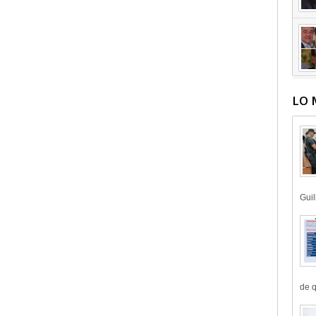
LO 
Guil
de q