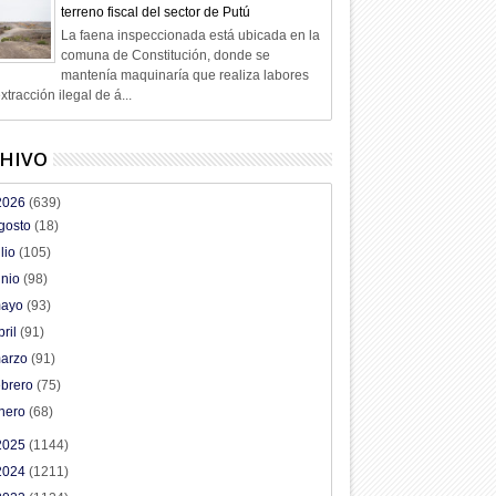
terreno fiscal del sector de Putú
La faena inspeccionada está ubicada en la
comuna de Constitución, donde se
mantenía maquinaría que realiza labores
xtracción ilegal de á...
HIVO
2026
(639)
gosto
(18)
ulio
(105)
unio
(98)
ayo
(93)
bril
(91)
arzo
(91)
ebrero
(75)
nero
(68)
03
02
2025
(1144)
Ago
Ago
2024
(1211)
2026
2026