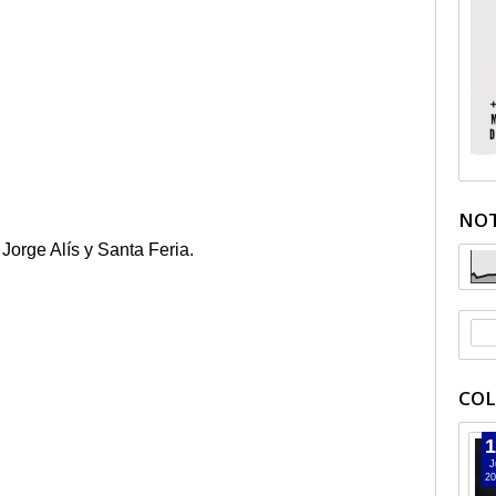
NOT
orge Alís y Santa Feria.
COL
1
J
20