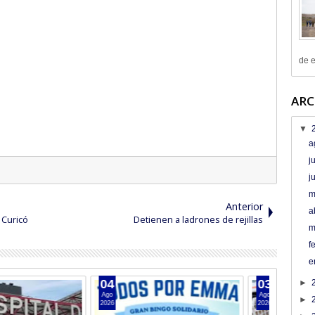
de e
ARC
▼
a
j
j
m
Anterior
a
 Curicó
Detienen a ladrones de rejillas
m
f
e
04
03
►
Ago
Ago
►
2026
2026