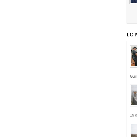
LO 
Guil
19 d