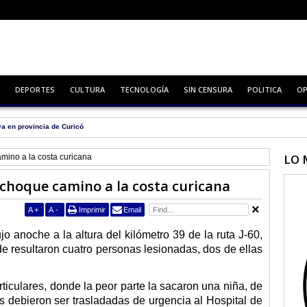
DEPORTES
CULTURA
TECNOLOGÍA
SIN CENSURA
POLITICA
OP
va en provincia de Curicó
LO 
mino a la costa curicana
 choque camino a la costa curicana
A
+
A
-
Imprimir
Email
o anoche a la altura del kilómetro 39 de la ruta J-60,
e resultaron cuatro personas lesionadas, dos de ellas
ticulares, donde la peor parte la sacaron una niña, de
s debieron ser trasladadas de urgencia al Hospital de