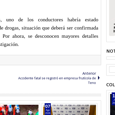
es, uno de los conductores habría estado
de drogas, situación que deberá ser confirmada
s. Por ahora, se desconocen mayores detalles
stigación.
NOT
Anterior
Accidente fatal se registró en empresa frutícola de
Teno
COL
1
J
20
07
06
Ago
Ago
2026
2026