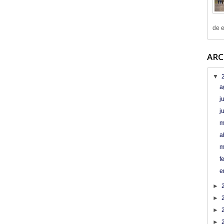
de e
ARC
▼
a
j
j
m
a
m
f
e
►
►
►
►