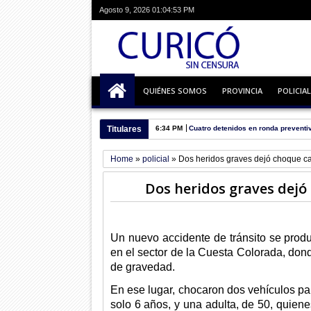
Agosto 9, 2026
01:04:54 PM
QUIÉNES SOMOS
PROVINCIA
POLICIAL
Titulares
6:34 PM
Cuatro detenidos en ronda preventi
Home
»
policial
»
Dos heridos graves dejó choque ca
Dos heridos graves dejó
Un nuevo accidente de tránsito se produj
en el sector de la Cuesta Colorada, dond
de gravedad.
En ese lugar, chocaron dos vehículos par
solo 6 años, y una adulta, de 50, quiene