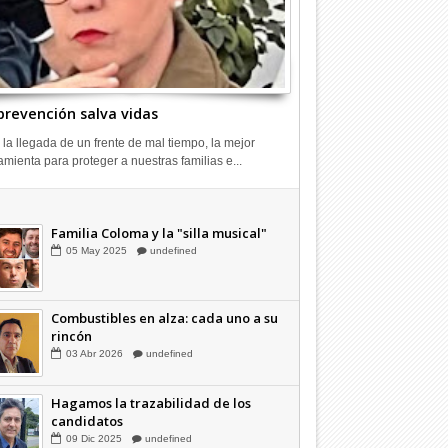
erativo preventivo de
Carabineros llamó a usar
Sujeto ve
prevención salva vidas
os en Lontué
Comisaría Virtual
unidad po
 la llegada de un frente de mal tiempo, la mejor
amienta para proteger a nuestras familias e...
Combustibles en alza: cada uno a su
rincón
03
Abr
2026
undefined
Familia Coloma y la "silla musical"
05
May
2025
undefined
Combustibles en alza: cada uno a su
rincón
03
Abr
2026
undefined