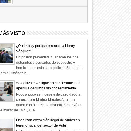
Hagamos la trazabilidad de los
candidatos
09
Dic
2025
undefined
MÁS VISTO
¿Quiénes y por qué mataron a Henry
Vásquez?
En prisión preventiva quedaron los dos
detenidos y acusados de secuestro y
homicidio es este caso policial. Se trata de
lermo Jiménez y ...
Se agiliza investigación por denuncia de
apertura de tumba sin consentimiento
Poco a poco se mueve este caso dado a
conocer por Marina Morales Aguilera,
quien contó que esta historia comenzó el
e marzo de 1971, cua...
Fiscalizan extracción ilegal de áridos en
terreno fiscal del sector de Putú