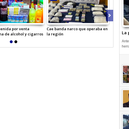
enida por venta
Cae banda narco que operaba en
Masivo op
La 
na de alcohol y cigarros
la región
Carabiner
Ante
herr