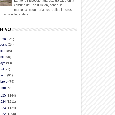
La faena inspeccionada está ubicada en la
comuna de Constitución, donde se
mantenía maquinaría que realiza labores
xtracción ilegal de á...
HIVO
2026
(645)
gosto
(24)
ulio
(105)
unio
(98)
ayo
(93)
bril
(91)
arzo
(91)
ebrero
(75)
nero
(68)
2025
(1144)
2024
(1211)
2023
(1124)
2022
(1208)