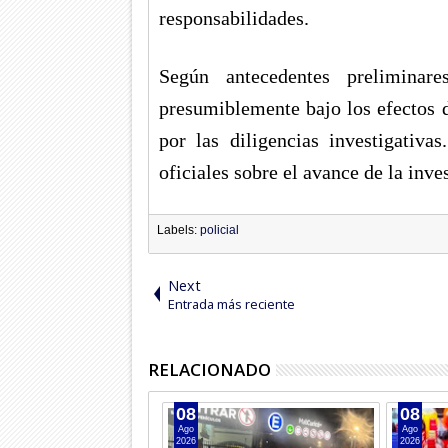
responsabilidades.
Según antecedentes preliminar
presumiblemente bajo los efectos 
por las diligencias investigativa
oficiales sobre el avance de la inve
Labels:
policial
Next
Entrada más reciente
RELACIONADO
08
08
Ago
Ago
2026
2026