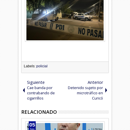
Labels:
policial
Siguiente
Anterior
Cae banda por
Detenido sujeto por
contrabando de
microtráfico en
cigarrillos
Curicó
RELACIONADO
05
05
Ago
Ago