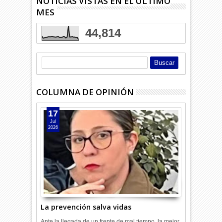
NOTICIAS VISTAS EN EL ÚLTIMO
MES
44,814
COLUMNA DE OPINIÓN
17
Jul
2026
La prevención salva vidas
Ante la llegada de un frente de mal tiempo, la mejor