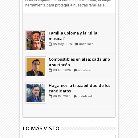
herramienta para proteger a nuestras familias e...
Combustibles en alza: cada uno
a su rincón
03
Abr
2026
undefined
Familia Coloma y la "silla
musical"
05
May
2025
undefined
Combustibles en alza: cada uno
a su rincón
03
Abr
2026
undefined
Hagamos la trazabilidad de los
candidatos
09
Dic
2025
undefined
LO MÁS VISTO