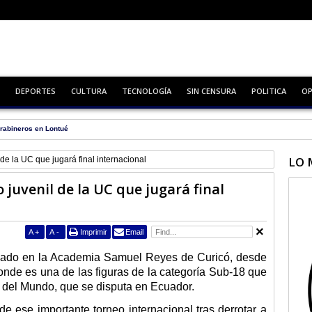
DEPORTES
CULTURA
TECNOLOGÍA
SIN CENSURA
POLITICA
OP
rabineros en Lontué
LO 
de la UC que jugará final internacional
 juvenil de la UC que jugará final
A
+
A
-
Imprimir
Email
rmado en la Academia Samuel Reyes de Curicó, desde
onde es una de las figuras de la categoría Sub-18 que
d del Mundo, que se disputa en Ecuador.
 de ese importante torneo internacional tras derrotar a