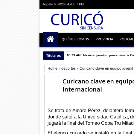
Agosto 6, 2026
04:43:58 PM
QUIÉNES SOMOS
PROVINCIA
POLICIAL
Titulares
09:23 AM
Masivo operativo preventivo de Ca
Home
»
deportes
»
Curicano clave en equipo juvenil 
Curicano clave en equipo
internacional
Se trata de Amaro Pérez, delantero fo
donde saltó a la Universidad Católica, d
jugará la final del Torneo Copa Tru Mita
El elenco cruzado se instaló en la final