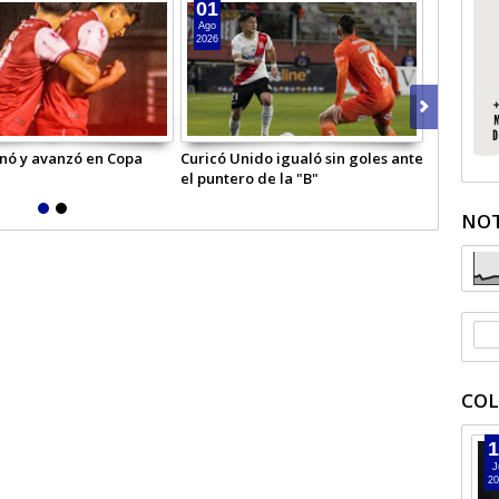
01
31
Ago
Jul
2026
2026
nó y avanzó en Copa
Curicó Unido igualó sin goles ante
Más de 4 
el puntero de la "B"
Curicó-C
NOT
COL
1
J
20