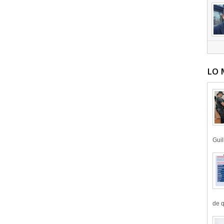
LO 
Guil
de q