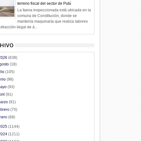
terreno fiscal del sector de Putú
La faena inspeccionada está ubicada en la
comuna de Constitución, donde se
mantenía maquinaría que realiza labores
xtracción ilegal de á...
HIVO
2026
(639)
gosto
(18)
ulio
(105)
unio
(98)
ayo
(93)
bril
(91)
arzo
(91)
ebrero
(75)
nero
(68)
2025
(1144)
2024
(1211)