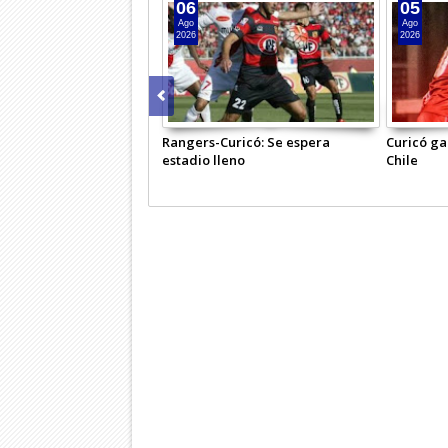
06
05
Ago
Ago
2026
2026
Rangers-Curicó: Se espera
Curicó ga
estadio lleno
Chile