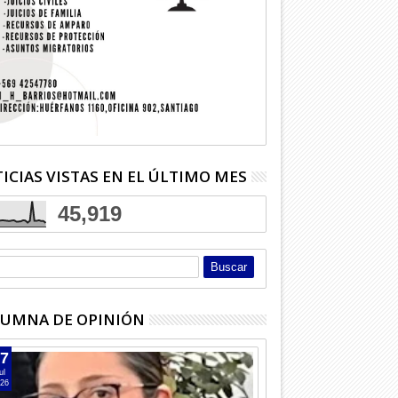
28
25
Jul
Jul
2026
2026
mil personas aforo para
Curicó quedó antepenúltimo tras
Curicó Un
obreloa
resta de puntos
ICIAS VISTAS EN EL ÚLTIMO MES
45,919
UMNA DE OPINIÓN
7
ul
26