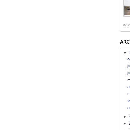
de e
ARC
▼
a
j
j
m
a
m
f
e
►
►