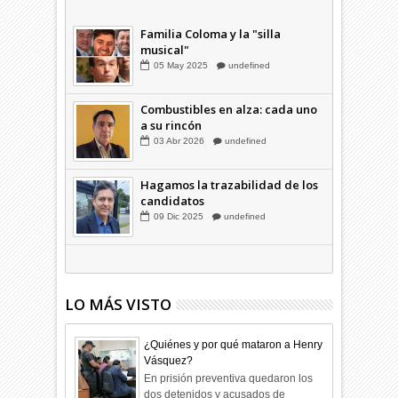
a su rincón
03
Abr
2026
undefined
Familia Coloma y la "silla
musical"
05
May
2025
undefined
Combustibles en alza: cada uno
a su rincón
03
Abr
2026
undefined
Hagamos la trazabilidad de los
candidatos
09
Dic
2025
undefined
LO MÁS VISTO
¿Quiénes y por qué mataron a Henry
Vásquez?
En prisión preventiva quedaron los
dos detenidos y acusados de