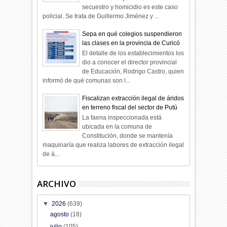
secuestro y homicidio es este caso
policial. Se trata de Guillermo Jiménez y ...
Sepa en qué colegios suspendieron
las clases en la provincia de Curicó
El detalle de los establecimientos los
dio a conocer el director provincial
de Educación, Rodrigo Castro, quien
informó de qué comunas son l...
Fiscalizan extracción ilegal de áridos
en terreno fiscal del sector de Putú
La faena inspeccionada está
ubicada en la comuna de
Constitución, donde se mantenía
maquinaría que realiza labores de extracción ilegal
de á...
ARCHIVO
▼
2026
(639)
agosto
(18)
julio
(105)