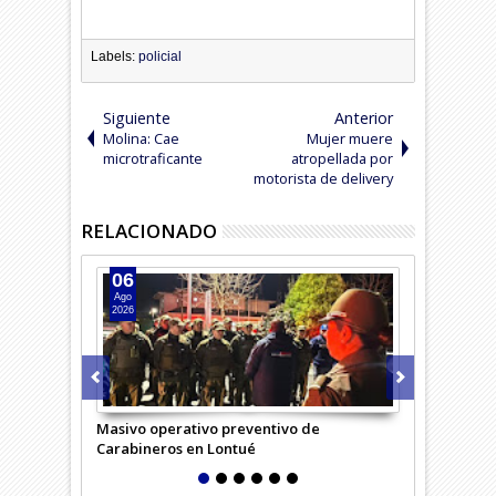
Labels:
policial
Siguiente
Anterior
Molina: Cae
Mujer muere
microtraficante
atropellada por
motorista de delivery
RELACIONADO
06
05
Ago
Ago
2026
2026
Masivo operativo preventivo de
Carabineros 
Carabineros en Lontué