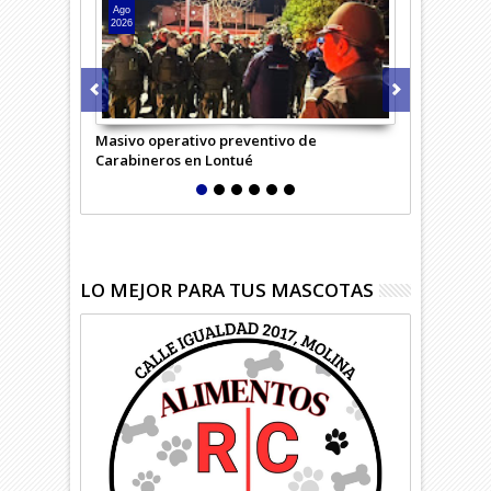
Ago
Ago
2026
2026
Masivo operativo preventivo de
Carabineros 
Carabineros en Lontué
LO MEJOR PARA TUS MASCOTAS