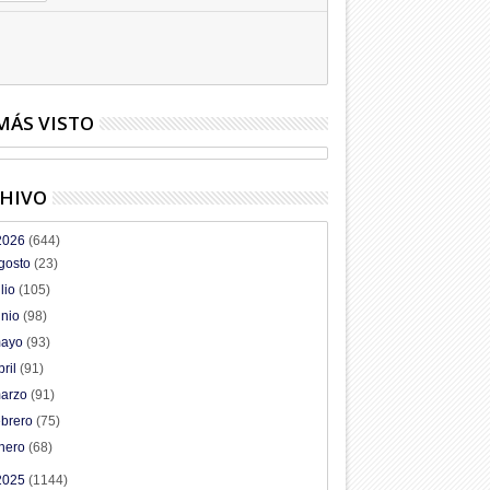
Hagamos la trazabilidad de los
candidatos
09
Dic
2025
undefined
MÁS VISTO
HIVO
2026
(644)
gosto
(23)
ulio
(105)
unio
(98)
ayo
(93)
bril
(91)
arzo
(91)
ebrero
(75)
nero
(68)
2025
(1144)