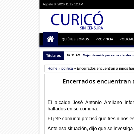
Agosto 8, 2026
11:12:13 AM
QUIÉNES SOMOS
PROVINCIA
POLICIAL
Titulares
07:11 AM
Mujer detenida por venta clandesti
Home
»
politica
»
Encerrados encuentran a niños ha
Encerrados encuentran a
El alcalde José Antonio Arellano inf
hallados en su comuna.
El jefe comunal precisó que tres niños 
Ante esa situación, dijo que se investiga