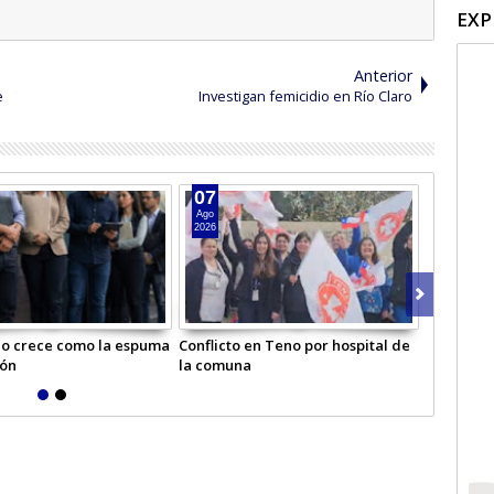
EXP
Anterior
e
Investigan femicidio en Río Claro
07
05
Ago
Ago
2026
2026
o crece como la espuma
Conflicto en Teno por hospital de
Escuela b
ión
la comuna
primero b