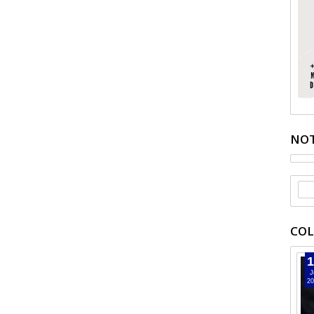
NOT
COL
1
J
20