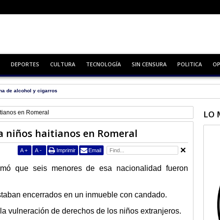
DEPORTES
CULTURA
TECNOLOGÍA
SIN CENSURA
POLITICA
OP
na de alcohol y cigarros
LO 
itianos en Romeral
 niños haitianos en Romeral
A
+
A
-
Imprimir
Email
ormó que seis menores de esa nacionalidad fueron
estaban encerrados en un inmueble con candado.
 la vulneración de derechos de los niños extranjeros.