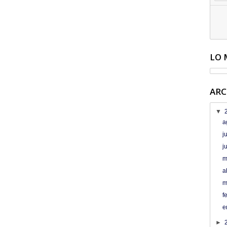
LO 
ARC
▼
a
j
j
m
a
m
f
e
►