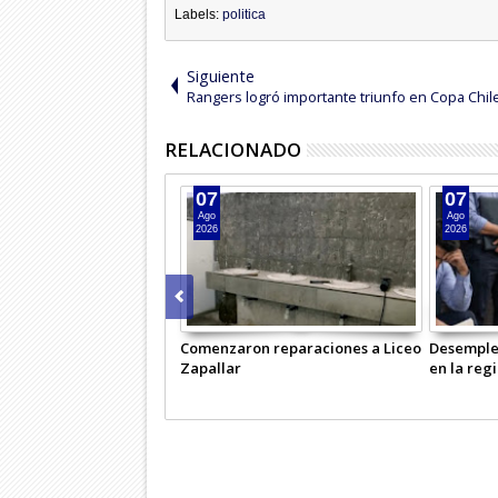
Labels:
politica
Siguiente
Rangers logró importante triunfo en Copa Chil
RELACIONADO
07
07
Ago
Ago
2026
2026
Comenzaron reparaciones a Liceo
Desemple
Zapallar
en la reg