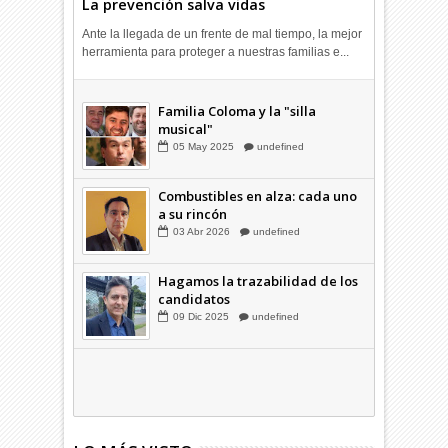
La prevención salva vidas
Ante la llegada de un frente de mal tiempo, la mejor
herramienta para proteger a nuestras familias e...
Combustibles en alza: cada uno
a su rincón
03
Abr
2026
undefined
Familia Coloma y la "silla
musical"
05
May
2025
undefined
Combustibles en alza: cada uno
a su rincón
03
Abr
2026
undefined
Hagamos la trazabilidad de los
candidatos
09
Dic
2025
undefined