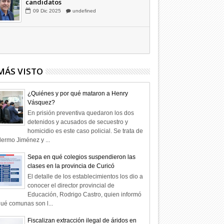
Hagamos la trazabilidad de los
candidatos
09
Dic
2025
undefined
MÁS VISTO
¿Quiénes y por qué mataron a Henry
Vásquez?
En prisión preventiva quedaron los dos
detenidos y acusados de secuestro y
homicidio es este caso policial. Se trata de
lermo Jiménez y ...
Sepa en qué colegios suspendieron las
clases en la provincia de Curicó
El detalle de los establecimientos los dio a
conocer el director provincial de
Educación, Rodrigo Castro, quien informó
ué comunas son l...
Fiscalizan extracción ilegal de áridos en