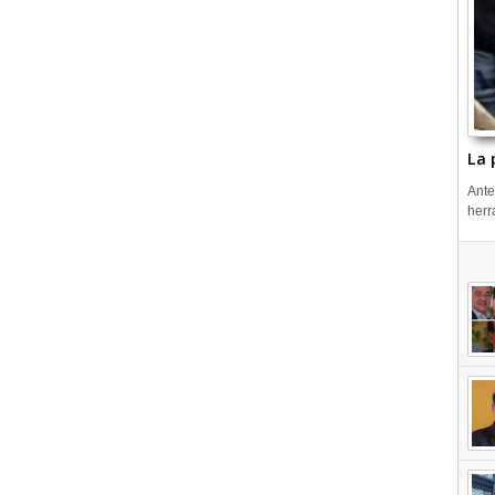
La 
Ante
herr