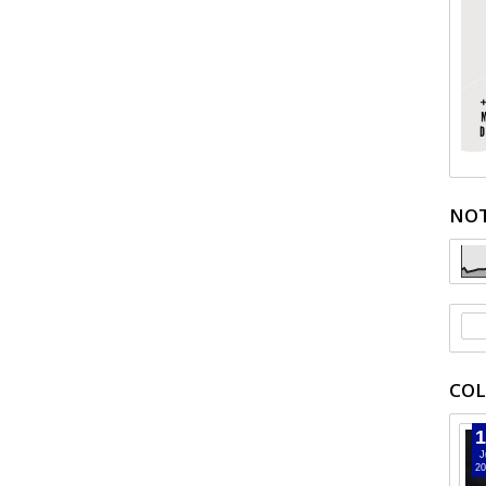
NOT
COL
1
J
20