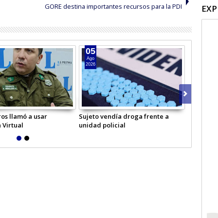
GORE destina importantes recursos para la PDI
EXP
05
04
Ago
Ago
2026
2026
os llamó a usar
Sujeto vendía droga frente a
Hombre in
 Virtual
unidad policial
Licantén