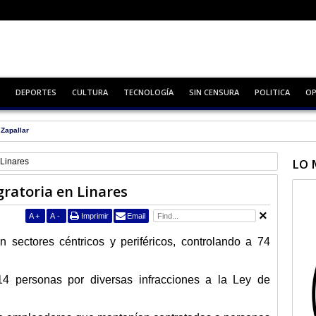
DEPORTES
CULTURA
TECNOLOGÍA
SIN CENSURA
POLITICA
OP
en la región
LO 
 Linares
gratoria en Linares
A
+
A
-
Imprimir
Email
 sectores céntricos y periféricos, controlando a 74
4 personas por diversas infracciones a la Ley de