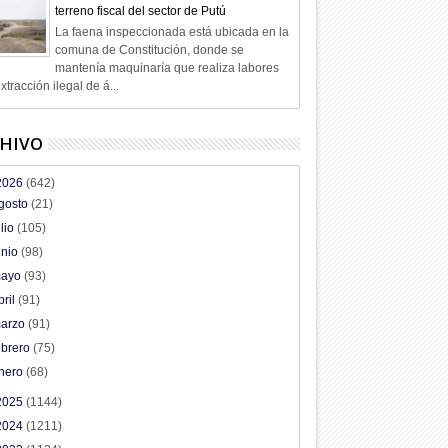
terreno fiscal del sector de Putú
La faena inspeccionada está ubicada en la
comuna de Constitución, donde se
mantenía maquinaría que realiza labores
xtracción ilegal de á...
HIVO
2026
(642)
gosto
(21)
ulio
(105)
unio
(98)
ayo
(93)
bril
(91)
arzo
(91)
ebrero
(75)
nero
(68)
2025
(1144)
2024
(1211)