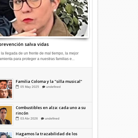
prevención salva vidas
 la llegada de un frente de mal tiempo, la mejor
amienta para proteger a nuestras familias e...
Combustibles en alza: cada uno a su
rincón
03
Abr
2026
undefined
Familia Coloma y la "silla musical"
05
May
2025
undefined
Combustibles en alza: cada uno a su
rincón
03
Abr
2026
undefined