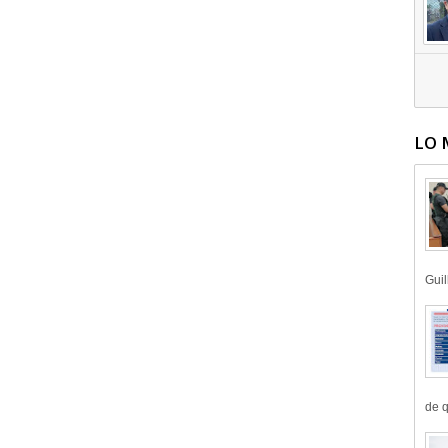
LO 
Guil
de q