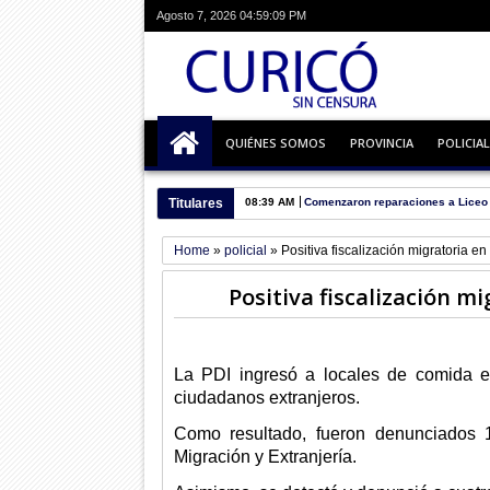
Agosto 7, 2026
04:59:09 PM
QUIÉNES SOMOS
PROVINCIA
POLICIAL
Titulares
08:29 AM
Desempleo crece como la espuma 
Home
»
policial
»
Positiva fiscalización migratoria en
Positiva fiscalización mi
La PDI ingresó a locales de comida en
ciudadanos extranjeros.
Como resultado, fueron denunciados 1
Migración y Extranjería.