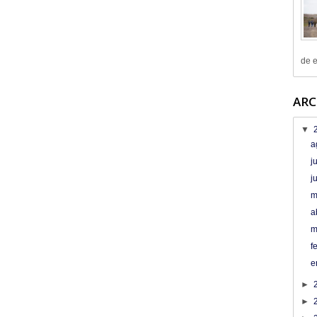
de e
ARC
▼
a
j
j
m
a
m
f
e
►
►