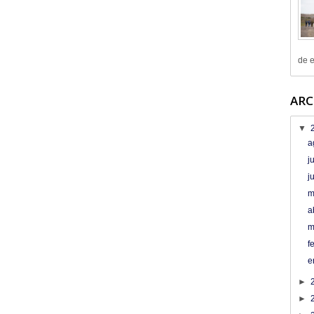
de e
ARC
▼
a
j
j
m
a
m
f
e
►
►