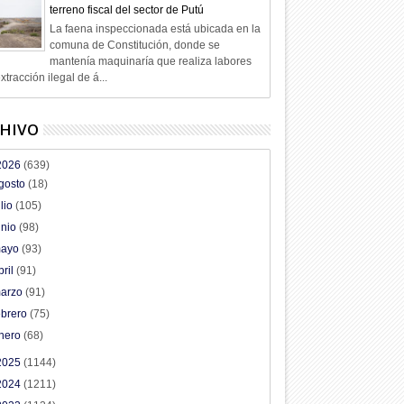
terreno fiscal del sector de Putú
La faena inspeccionada está ubicada en la
comuna de Constitución, donde se
mantenía maquinaría que realiza labores
xtracción ilegal de á...
HIVO
2026
(639)
gosto
(18)
ulio
(105)
unio
(98)
ayo
(93)
bril
(91)
arzo
(91)
ebrero
(75)
nero
(68)
2025
(1144)
2024
(1211)