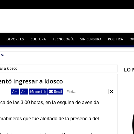
DEPORTES
CULTURA
TECNOLOGÍA
SIN CENSURA
POLITICA
OP
 Virtual
LO 
ar a kiosco
entó ingresar a kiosco
A
+
A
-
Imprimir
Email
ca de las 3:00 horas, en la esquina de avenida
rabineros que fue alertado de la presencia del