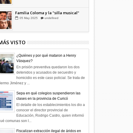
Familia Coloma y la "silla musical"
05
May
2025
undefined
MÁS VISTO
¿Quiénes y por qué mataron a Henry
Vásquez?
En prisión preventiva quedaron los dos
detenidos y acusados de secuestro y
homicidio es este caso policial. Se trata de
lermo Jiménez y ...
Sepa en qué colegios suspendieron las
clases en la provincia de Curicó
El detalle de los establecimientos los dio a
conocer el director provincial de
Educación, Rodrigo Castro, quien informó
ué comunas son l...
Fiscalizan extracción ilegal de áridos en