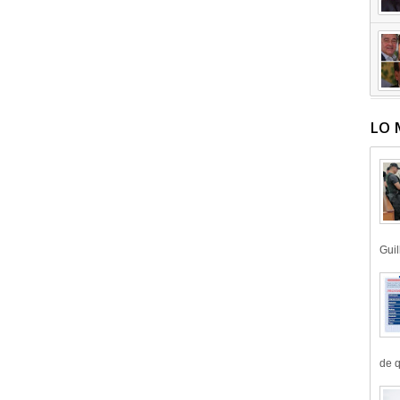
LO 
Guil
de q