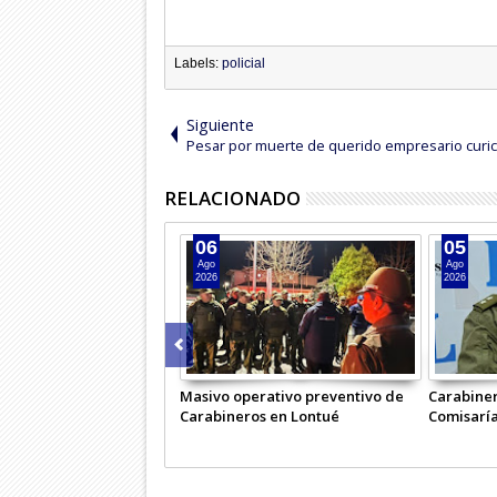
Labels:
policial
Siguiente
Pesar por muerte de querido empresario curi
RELACIONADO
06
05
Ago
Ago
2026
2026
Masivo operativo preventivo de
Carabiner
Carabineros en Lontué
Comisaría