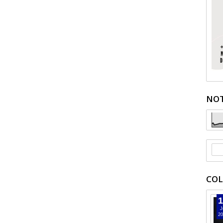
NOT
COL
1
J
20