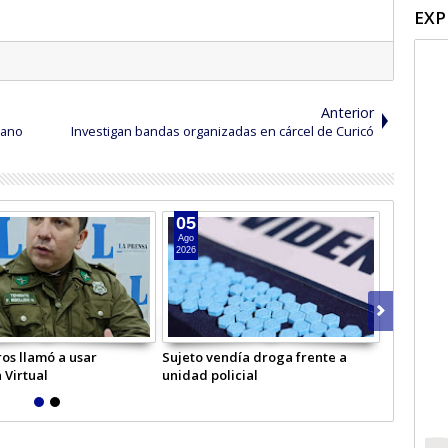
EXP
Anterior
cano
Investigan bandas organizadas en cárcel de Curicó
05
04
Ago
Ago
2026
2026
os llamó a usar
Sujeto vendía droga frente a
Hombre in
 Virtual
unidad policial
Licantén