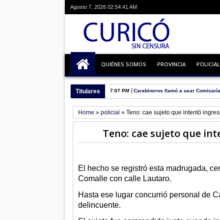
Agosto 7, 2026
02:54:42 AM
QUIÉNES SOMOS
PROVINCIA
POLICIAL
Titulares
7:07 PM
Carabineros llamó a usar Comisaría
Home
»
policial
»
Teno: cae sujeto que intentó ingres
Teno: cae sujeto que int
El hecho se registró esta madrugada, cer
Comalle con calle Lautaro.
Hasta ese lugar concurrió personal de Ca
delincuente.