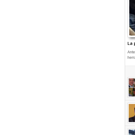
La 
Ante
herr