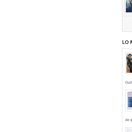
LO 
Guil
de q