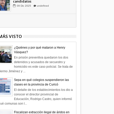
Hagamos la trazabilidad de los
candidatos
09
Dic
2025
undefined
MÁS VISTO
¿Quiénes y por qué mataron a Henry
Vásquez?
En prisión preventiva quedaron los dos
detenidos y acusados de secuestro y
homicidio es este caso policial. Se trata de
lermo Jiménez y ...
Sepa en qué colegios suspendieron las
clases en la provincia de Curicó
El detalle de los establecimientos los dio a
conocer el director provincial de
Educación, Rodrigo Castro, quien informó
ué comunas son l...
Fiscalizan extracción ilegal de áridos en