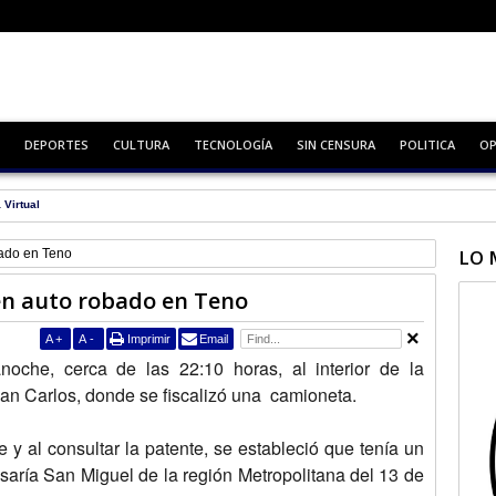
DEPORTES
CULTURA
TECNOLOGÍA
SIN CENSURA
POLITICA
OP
ro básico
LO 
bado en Teno
en auto robado en Teno
A
+
A
-
Imprimir
Email
anoche, cerca de las 22:10 horas, al interior de la
San Carlos, donde se fiscalizó una camioneta.
y al consultar la patente, se estableció que tenía un
aría San Miguel de la región Metropolitana del 13 de