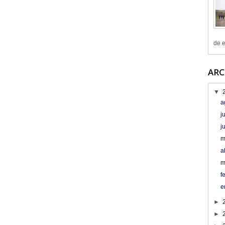
de e
ARC
▼
a
j
j
m
a
m
f
e
►
►