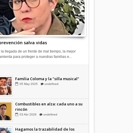
prevención salva vidas
 la llegada de un frente de mal tiempo, la mejor
amienta para proteger a nuestras familias e...
Combustibles en alza: cada uno a su
rincón
03
Abr
2026
undefined
Familia Coloma y la "silla musical"
05
May
2025
undefined
Combustibles en alza: cada uno a su
rincón
03
Abr
2026
undefined