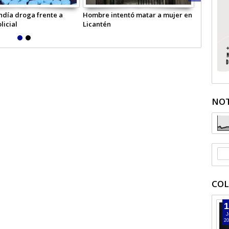
ndía droga frente a
Hombre intentó matar a mujer en
Adulto ma
licial
Licantén
en la car
NOT
COL
1
J
20