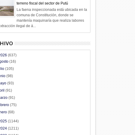
terreno fiscal del sector de Putú
La faena inspeccionada está ubicada en la
comuna de Constitución, donde se
mantenía maquinaría que realiza labores
xtracción ilegal de á...
HIVO
2026
(637)
gosto
(16)
ulio
(105)
unio
(98)
ayo
(93)
bril
(91)
arzo
(91)
ebrero
(75)
nero
(68)
2025
(1144)
2024
(1211)