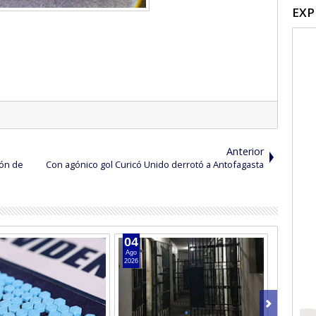
EXP
Anterior
ión de
Con agónico gol Curicó Unido derrotó a Antofagasta
04
04
Ago
Ago
2026
2026