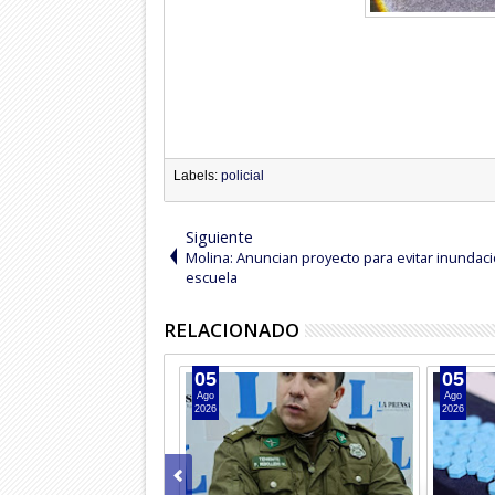
Labels:
policial
Siguiente
Molina: Anuncian proyecto para evitar inundac
escuela
RELACIONADO
05
05
Ago
Ago
2026
2026