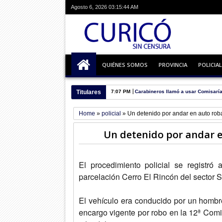
Agosto 6, 2026
03:15:45 AM
QUIÉNES SOMOS
PROVINCIA
POLICIAL
Titulares
6:55 PM
Escuela busca alumnos para prime
Home
»
policial
»
Un detenido por andar en auto ro
Un detenido por andar 
El procedimiento policial se registró 
p
arcelación Cerro El Rincón del sector 
El vehículo era conducido por un hombre 
encargo vigente por robo en la
12ª Comis