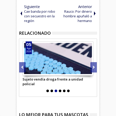
Siguiente
Anterior
Cae banda por robo
Rauco: Por dinero
con secuestro en la
hombre apuñaló a
región
hermano
RELACIONADO
05
04
Ago
Ago
2026
2026
saría Virtual
Sujeto vendía droga frente a unidad
Hombre inte
policial
LO MEJOR PARA TUS MASCOTAS