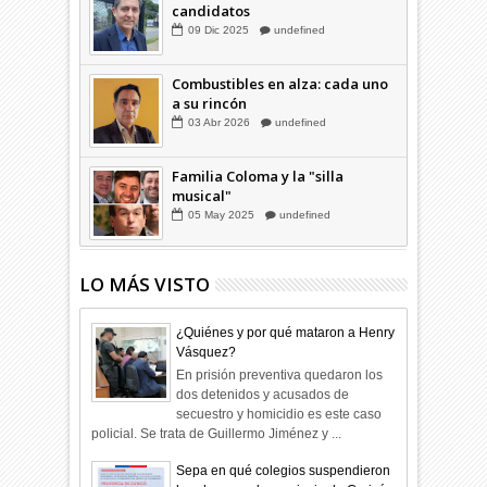
candidatos
09
Dic
2025
undefined
Combustibles en alza: cada uno
a su rincón
03
Abr
2026
undefined
Familia Coloma y la "silla
musical"
05
May
2025
undefined
LO MÁS VISTO
¿Quiénes y por qué mataron a Henry
Vásquez?
En prisión preventiva quedaron los
dos detenidos y acusados de
secuestro y homicidio es este caso
policial. Se trata de Guillermo Jiménez y ...
Sepa en qué colegios suspendieron