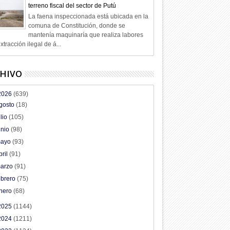
terreno fiscal del sector de Putú
La faena inspeccionada está ubicada en la
comuna de Constitución, donde se
mantenía maquinaría que realiza labores
xtracción ilegal de á...
HIVO
2026
(639)
gosto
(18)
ulio
(105)
unio
(98)
ayo
(93)
bril
(91)
arzo
(91)
ebrero
(75)
nero
(68)
2025
(1144)
2024
(1211)