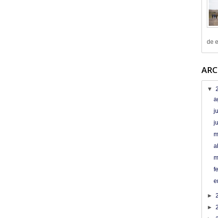
de e
ARC
▼
a
j
j
m
a
m
f
e
►
►