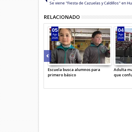
Se viene "Fiesta de Cazuelas y Caldillos" en H
RELACIONADO
05
04
Ago
Ago
2026
2026
Escuela busca alumnos para
Adulta ma
primero básico
que conf