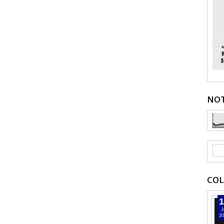
NOT
COL
1
J
20