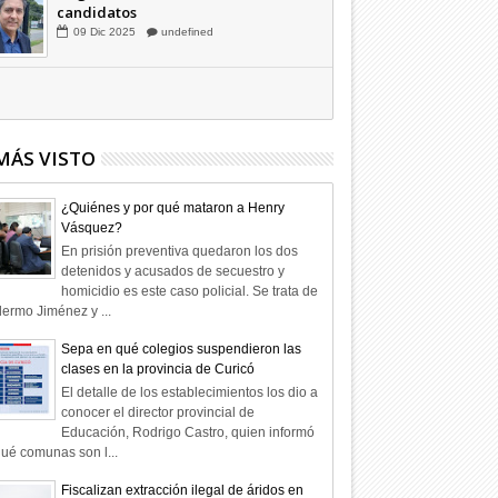
Hagamos la trazabilidad de los
candidatos
09
Dic
2025
undefined
MÁS VISTO
¿Quiénes y por qué mataron a Henry
Vásquez?
En prisión preventiva quedaron los dos
detenidos y acusados de secuestro y
homicidio es este caso policial. Se trata de
lermo Jiménez y ...
Sepa en qué colegios suspendieron las
clases en la provincia de Curicó
El detalle de los establecimientos los dio a
conocer el director provincial de
Educación, Rodrigo Castro, quien informó
ué comunas son l...
Fiscalizan extracción ilegal de áridos en