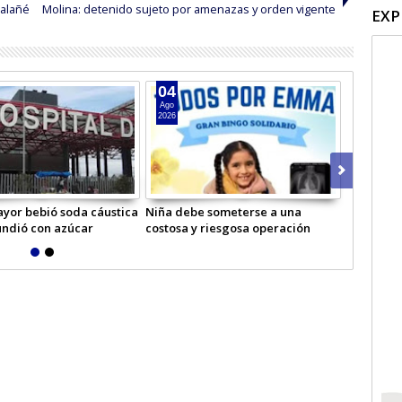
ualañé
Molina: detenido sujeto por amenazas y orden vigente
EXP
04
03
Ago
Ago
2026
2026
yor bebió soda cáustica
Niña debe someterse a una
Reparan y
undió con azúcar
costosa y riesgosa operación
por tempo