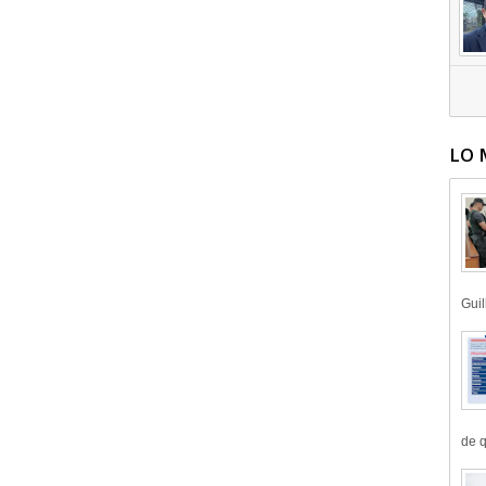
LO 
Guil
de q