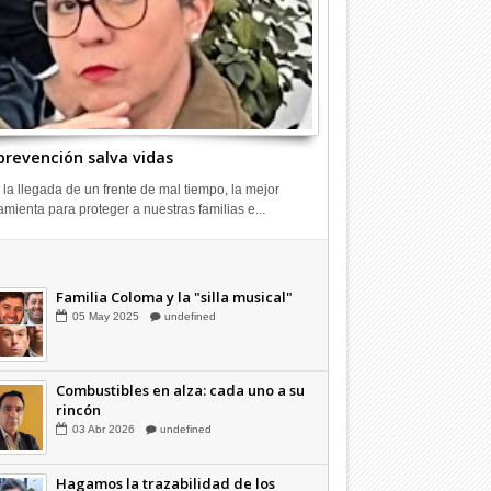
prevención salva vidas
 la llegada de un frente de mal tiempo, la mejor
amienta para proteger a nuestras familias e...
Combustibles en alza: cada uno a su
rincón
03
Abr
2026
undefined
Familia Coloma y la "silla musical"
05
May
2025
undefined
Combustibles en alza: cada uno a su
rincón
03
Abr
2026
undefined