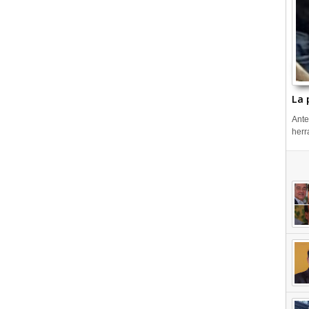
La 
Ante
herr