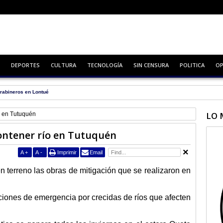
DEPORTES
CULTURA
TECNOLOGÍA
SIN CENSURA
POLITICA
OP
rabineros en Lontué
LO 
o en Tutuquén
ontener río en Tutuquén
A
+
A
-
Imprimir
Email
en terreno las obras de mitigación que se realizaron en
uaciones de emergencia por crecidas de ríos que afecten