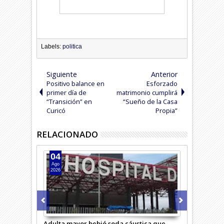
Labels:
politica
Siguiente
Anterior
Positivo balance en
Esforzado
primer día de
matrimonio cumplirá
“Transición” en
“Sueño de la Casa
Curicó
Propia”
RELACIONADO
04
04
Ago
Ago
2026
2026
rimero
Adulta mayor bebió soda cáustica que
Niña debe so