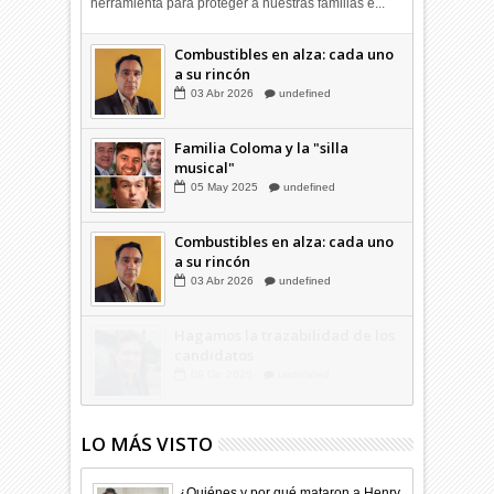
herramienta para proteger a nuestras familias e...
Hagamos la trazabilidad de los
candidatos
Combustibles en alza: cada uno
09
Dic
2025
undefined
a su rincón
03
Abr
2026
undefined
Familia Coloma y la "silla
musical"
05
May
2025
undefined
Combustibles en alza: cada uno
a su rincón
03
Abr
2026
undefined
LO MÁS VISTO
¿Quiénes y por qué mataron a Henry