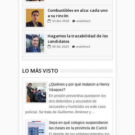
05
May
2025
undefined
Combustibles en alza: cada uno
a su rincón
03
Abr
2026
undefined
Hagamos la trazabilidad de los
candidatos
09
Dic
2025
undefined
LO MÁS VISTO
¿Quiénes y por qué mataron a Henry
Vásquez?
En prisión preventiva quedaron los
dos detenidos y acusados de
secuestro y homicidio es este caso
policial. Se trata de Guillermo Jiménez y ...
Sepa en qué colegios suspendieron
las clases en la provincia de Curicó
El detalle de los establecimientos los