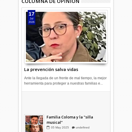
COLUMNA DE OPINIÓN
17
Jul
2026
La prevención salva vidas
Ante la llegada de un frente de mal tiempo, la mejor
herramienta para proteger a nuestras familias e...
Combustibles en alza: cada uno
a su rincón
03
Abr
2026
undefined
Familia Coloma y la "silla
musical"