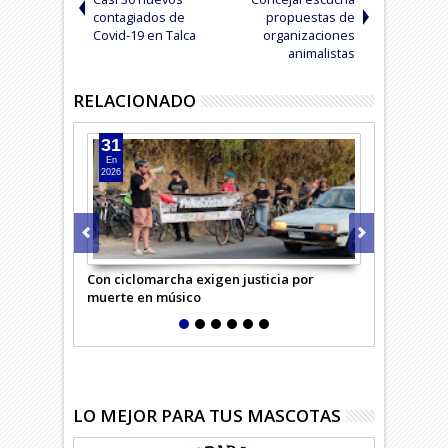
contagiados de
propuestas de
Covid-19 en Talca
organizaciones
animalistas
RELACIONADO
31
12
En
Sep
2026
2025
Con ciclomarcha exigen justicia por
Acusan por L
muerte en músico
del IND
LO MEJOR PARA TUS MASCOTAS