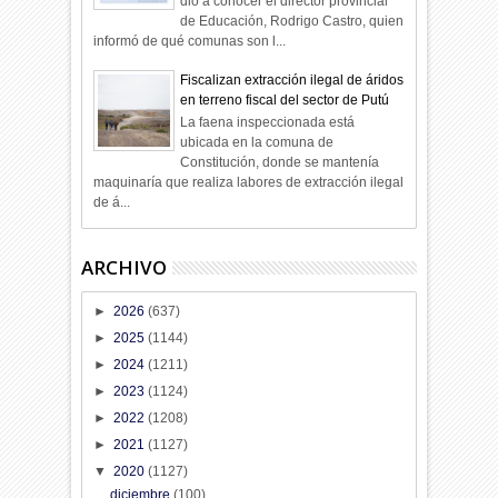
dio a conocer el director provincial
de Educación, Rodrigo Castro, quien
informó de qué comunas son l...
Fiscalizan extracción ilegal de áridos
en terreno fiscal del sector de Putú
La faena inspeccionada está
ubicada en la comuna de
Constitución, donde se mantenía
maquinaría que realiza labores de extracción ilegal
de á...
ARCHIVO
►
2026
(637)
►
2025
(1144)
►
2024
(1211)
►
2023
(1124)
►
2022
(1208)
►
2021
(1127)
▼
2020
(1127)
diciembre
(100)