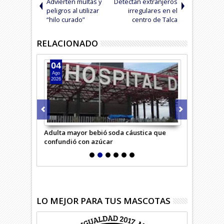
Advierten multas y
Detectan extranjeros
peligros al utilizar
irregulares en el
“hilo curado”
centro de Talca
RELACIONADO
04
04
Ago
Ago
2026
2026
rimero
Adulta mayor bebió soda cáustica que
Niña debe so
confundió con azúcar
riesgosa op
LO MEJOR PARA TUS MASCOTAS