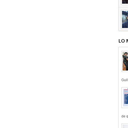
LO 
Guil
de q