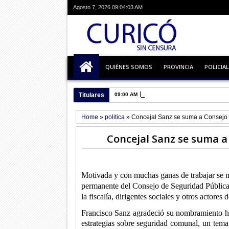
Agosto 7, 2026
09:04:04 AM
QUIÉNES SOMOS
PROVINCIA
POLICIAL
Titulares
09:00 AM
Rangers-Curicó: Se espera estadio
Home
»
politica
»
Concejal Sanz se suma a Consejo
Concejal Sanz se suma a
Motivada y con muchas ganas de trabajar se m
permanente del Consejo de Seguridad Pública 
la fiscalía, dirigentes sociales y otros actore
Francisco Sanz agradeció su nombramiento h
estrategias sobre seguridad comunal, un tem