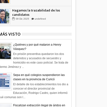
Hagamos la trazabilidad de los
candidatos
09
Dic
2025
undefined
MÁS VISTO
¿Quiénes y por qué mataron a Henry
Vásquez?
En prisión preventiva quedaron los dos
detenidos y acusados de secuestro y
homicidio es este caso policial. Se trata de
lermo Jiménez y ...
Sepa en qué colegios suspendieron las
clases en la provincia de Curicó
El detalle de los establecimientos los dio a
conocer el director provincial de
Educación, Rodrigo Castro, quien informó
ué comunas son l...
Fiscalizan extracción ilegal de áridos en