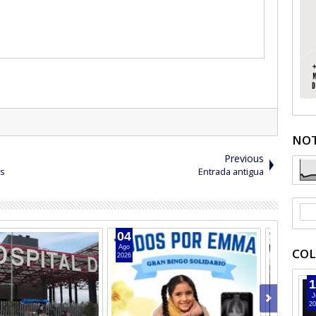
NOT
Previous
os
Entrada antigua
02
Ago
COL
2026
1
J
20