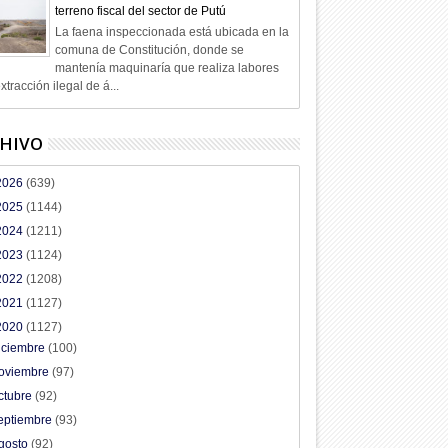
terreno fiscal del sector de Putú
La faena inspeccionada está ubicada en la
comuna de Constitución, donde se
mantenía maquinaría que realiza labores
xtracción ilegal de á...
HIVO
2026
(639)
2025
(1144)
2024
(1211)
2023
(1124)
2022
(1208)
2021
(1127)
2020
(1127)
iciembre
(100)
oviembre
(97)
ctubre
(92)
eptiembre
(93)
gosto
(92)