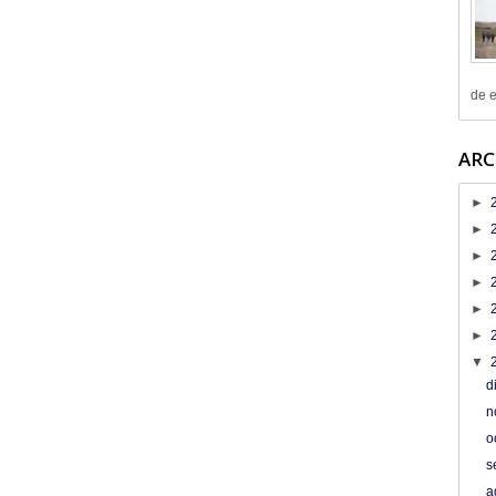
de e
ARC
►
►
►
►
►
►
▼
d
n
o
s
a