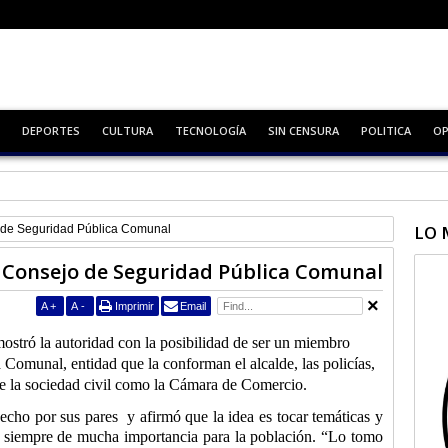
DEPORTES
CULTURA
TECNOLOGÍA
SIN CENSURA
POLITICA
OP
 lleno
LO 
 de Seguridad Pública Comunal
 Consejo de Seguridad Pública Comunal
A
+
A
-
Imprimir
Email
ostró la autoridad con la posibilidad de ser un miembro
Comunal, entidad que la conforman el alcalde, las policías,
s de la sociedad civil como la Cámara de Comercio.
echo por sus pares
y afirmó que la idea es tocar temáticas y
a siempre de mucha importancia para la población. “Lo tomo