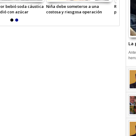
 clases por temporal
Declaran Alerta Roja en la región
a
por fuerte temporal
La 
Ante
herr