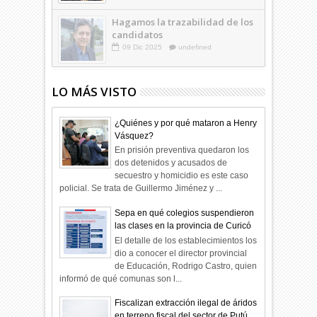
Hagamos la trazabilidad de los
candidatos
09
Dic
2025
undefined
LO MÁS VISTO
¿Quiénes y por qué mataron a Henry
Vásquez?
En prisión preventiva quedaron los
dos detenidos y acusados de
secuestro y homicidio es este caso
policial. Se trata de Guillermo Jiménez y ...
Sepa en qué colegios suspendieron
las clases en la provincia de Curicó
El detalle de los establecimientos los
dio a conocer el director provincial
de Educación, Rodrigo Castro, quien
informó de qué comunas son l...
Fiscalizan extracción ilegal de áridos
en terreno fiscal del sector de Putú