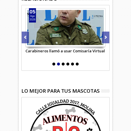
05
05
Ago
Ago
2026
2026
de
Carabineros llamó a usar Comisaría Virtual
Sujeto vendí
policial
LO MEJOR PARA TUS MASCOTAS