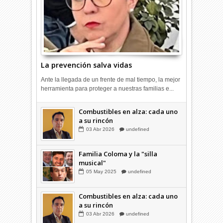
La prevención salva vidas
Ante la llegada de un frente de mal tiempo, la mejor
herramienta para proteger a nuestras familias e...
Hagamos la trazabilidad de los
Combustibles en alza: cada uno
candidatos
a su rincón
09
Dic
2025
undefined
03
Abr
2026
undefined
Familia Coloma y la "silla
musical"
05
May
2025
undefined
Combustibles en alza: cada uno
a su rincón
03
Abr
2026
undefined