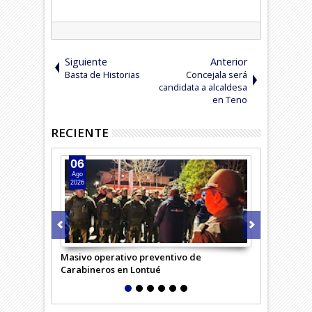
Siguiente
Anterior
Basta de Historias
Concejala será
candidata a alcaldesa
en Teno
RECIENTE
06
06
Ago
Ago
2026
2026
Masivo operativo preventivo de
Rangers-Curi
Carabineros en Lontué