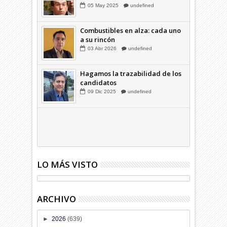
03
Abr
2026
undefined
Familia Coloma y la "silla
musical"
05
May
2025
undefined
Combustibles en alza: cada uno
a su rincón
03
Abr
2026
undefined
Hagamos la trazabilidad de los
candidatos
09
Dic
2025
undefined
LO MÁS VISTO
ARCHIVO
►
2026
(639)