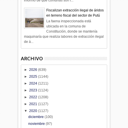
informó de qué comunas son l...
Fiscalizan extracción ilegal de áridos
en terreno fiscal del sector de Putú
La faena inspeccionada está
ubicada en la comuna de
Constitución, donde se mantenía
maquinaría que realiza labores de extracción ilegal
de á...
ARCHIVO
►
2026
(639)
►
2025
(1144)
►
2024
(1211)
►
2023
(1124)
►
2022
(1208)
►
2021
(1127)
▼
2020
(1127)
diciembre
(100)
noviembre
(97)