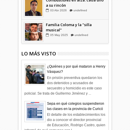
Combustibles en alza: cada uno
a su rincón
03
Abr
2026
undefined
Familia Coloma y la "silla
musical"
05
May
2025
undefined
LO MÁS VISTO
¿Quiénes y por qué mataron a Henry
Vásquez?
En prisión preventiva quedaron los
dos detenidos y acusados de
secuestro y homicidio es este caso
policial. Se trata de Guillermo Jiménez y ...
Sepa en qué colegios suspendieron
las clases en la provincia de Curicó
El detalle de los establecimientos los
dio a conocer el director provincial
de Educación, Rodrigo Castro, quien