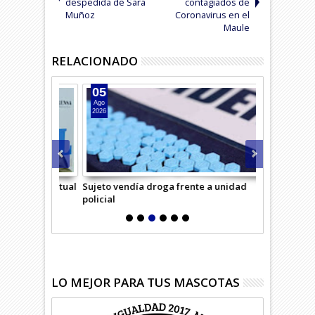
despedida de Sara
contagiados de
Muñoz
Coronavirus en el
Maule
RELACIONADO
05
04
Ago
Ago
2026
2026
saría Virtual
Sujeto vendía droga frente a unidad
Hombre inte
policial
LO MEJOR PARA TUS MASCOTAS