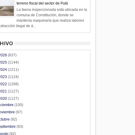
terreno fiscal del sector de Putú
La faena inspeccionada está ubicada en la
comuna de Constitución, donde se
mantenía maquinaría que realiza labores
xtracción ilegal de á...
HIVO
2026
(637)
2025
(1144)
2024
(1211)
2023
(1124)
2022
(1208)
2021
(1127)
2020
(1127)
iciembre
(100)
oviembre
(97)
ctubre
(92)
eptiembre
(93)
gosto
(92)