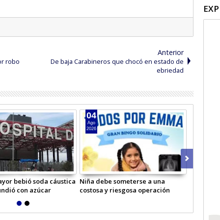
EXP
Anterior
or robo
De baja Carabineros que chocó en estado de
ebriedad
04
03
Ago
Ago
2026
2026
yor bebió soda cáustica
Niña debe someterse a una
Reparan y
undió con azúcar
costosa y riesgosa operación
por tempo