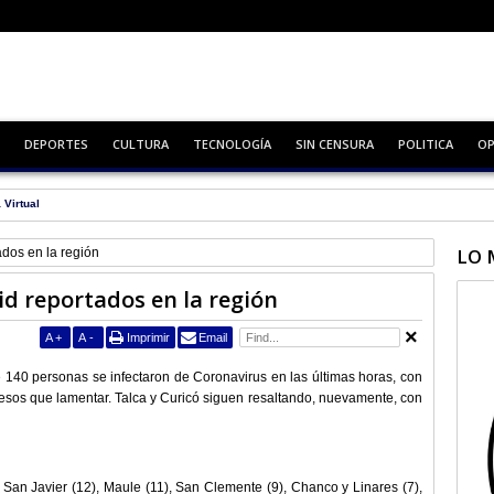
DEPORTES
CULTURA
TECNOLOGÍA
SIN CENSURA
POLITICA
OP
ro básico
LO 
dos en la región
id reportados en la región
A
+
A
-
Imprimir
Email
 140 personas se infectaron de Coronavirus en las últimas horas, con
ecesos que lamentar. Talca y Curicó siguen resaltando, nuevamente, con
, San Javier (12), Maule (11), San Clemente (9), Chanco y Linares (7),