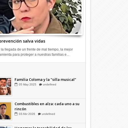
prevención salva vidas
 la llegada de un frente de mal tiempo, la mejor
amienta para proteger a nuestras familias e...
Combustibles en alza: cada uno a su
rincón
03
Abr
2026
undefined
Familia Coloma y la "silla musical"
05
May
2025
undefined
Combustibles en alza: cada uno a su
rincón
03
Abr
2026
undefined