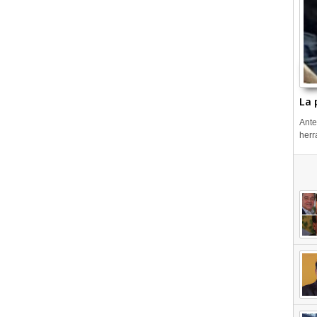
La 
Ante
herr