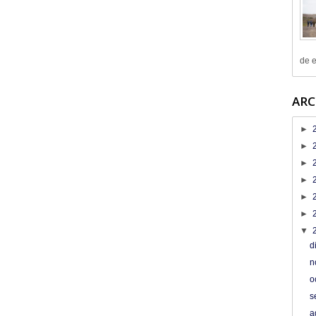
de e
ARC
►
►
►
►
►
►
▼
d
n
o
s
a