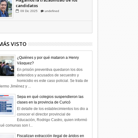
Hagamos la trazabilidad de los
candidatos
09
Dic
2025
undefined
MÁS VISTO
¿Quiénes y por qué mataron a Henry
Vásquez?
En prisión preventiva quedaron los dos
detenidos y acusados de secuestro y
homicidio es este caso policial. Se trata de
lermo Jiménez y ...
Sepa en qué colegios suspendieron las
clases en la provincia de Curicó
El detalle de los establecimientos los dio a
conocer el director provincial de
Educación, Rodrigo Castro, quien informó
ué comunas son l...
Fiscalizan extracción ilegal de áridos en