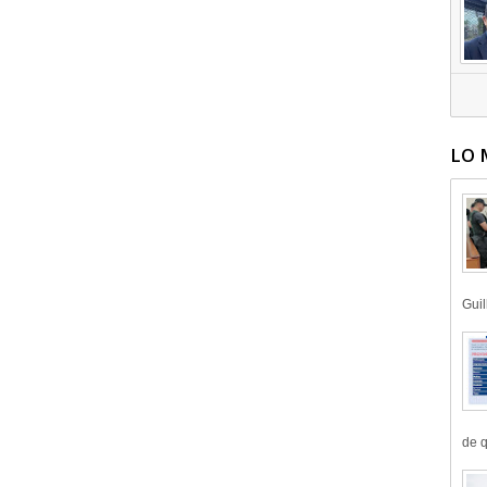
LO 
Guil
de q