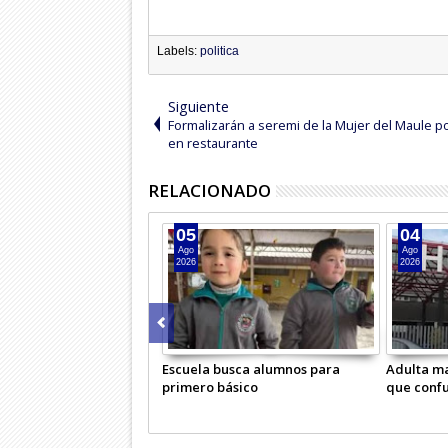
Labels:
politica
Siguiente
Formalizarán a seremi de la Mujer del Maule p
en restaurante
RELACIONADO
05
04
Ago
Ago
2026
2026
Escuela busca alumnos para
Adulta ma
primero básico
que conf