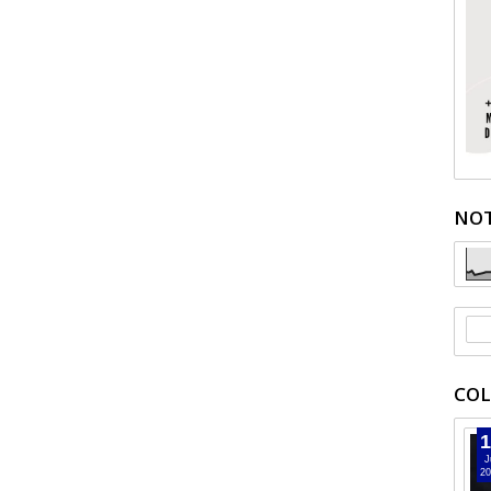
NOT
COL
1
J
20