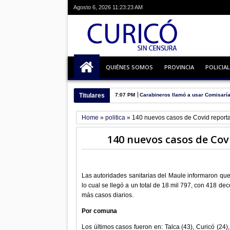
Agosto 6, 2026
11:23:24 AM
QUIÉNES SOMOS
PROVINCIA
POLICIAL
Titulares
6:55 PM
Escuela busca alumnos para prime
Home
»
politica
»
140 nuevos casos de Covid reporta
140 nuevos casos de Cov
Las autoridades sanitarias del Maule informaron que
lo cual se llegó a un total de 18 mil 797, con 418 d
más casos diarios.
Por comuna
Los últimos casos fueron en: Talca (43), Curicó (24)