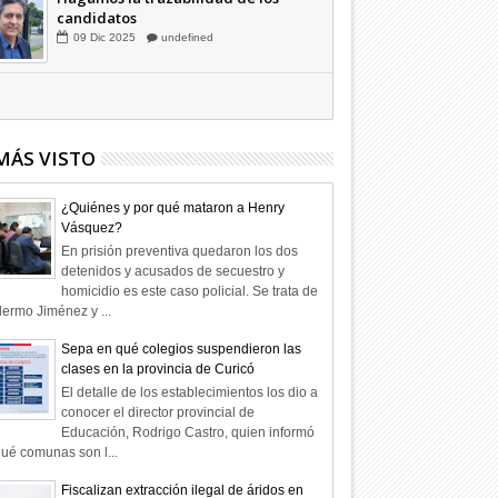
Hagamos la trazabilidad de los
candidatos
09
Dic
2025
undefined
MÁS VISTO
¿Quiénes y por qué mataron a Henry
Vásquez?
En prisión preventiva quedaron los dos
detenidos y acusados de secuestro y
homicidio es este caso policial. Se trata de
lermo Jiménez y ...
Sepa en qué colegios suspendieron las
clases en la provincia de Curicó
El detalle de los establecimientos los dio a
conocer el director provincial de
Educación, Rodrigo Castro, quien informó
ué comunas son l...
Fiscalizan extracción ilegal de áridos en