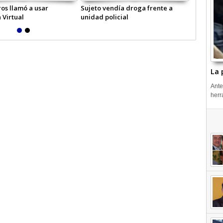
os llamó a usar
Sujeto vendía droga frente a
Hombre in
 Virtual
unidad policial
Licantén
La 
Ante
herr