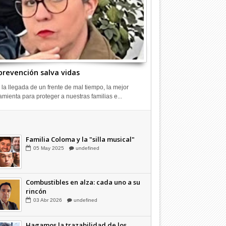
tentó matar a mujer en
Adulto mayor murió atropellado
Dos deten
en la carretera
Licantén
prevención salva vidas
 la llegada de un frente de mal tiempo, la mejor
amienta para proteger a nuestras familias e...
Combustibles en alza: cada uno a su
rincón
03
Abr
2026
undefined
Familia Coloma y la "silla musical"
05
May
2025
undefined
Combustibles en alza: cada uno a su
rincón
03
Abr
2026
undefined