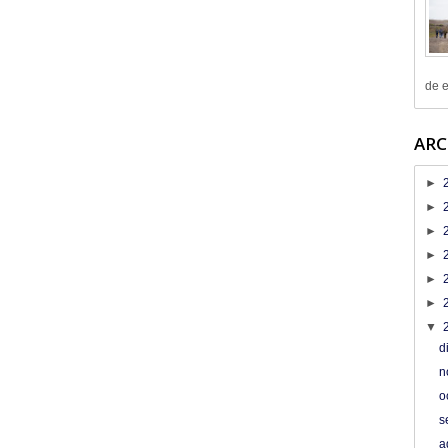
de e
ARC
►
►
►
►
►
►
▼
d
n
o
s
a