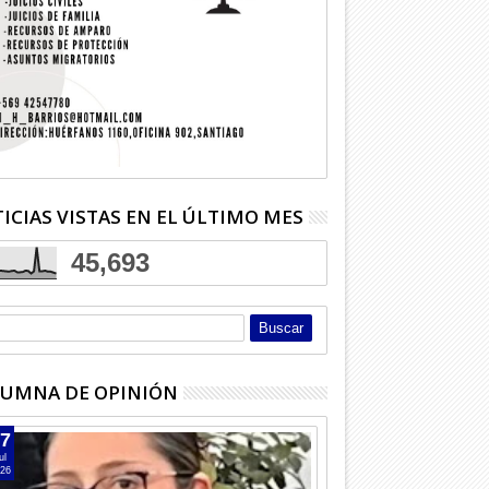
ICIAS VISTAS EN EL ÚLTIMO MES
45,693
04
03
Ago
Ago
UMNA DE OPINIÓN
2026
2026
7
ul
26