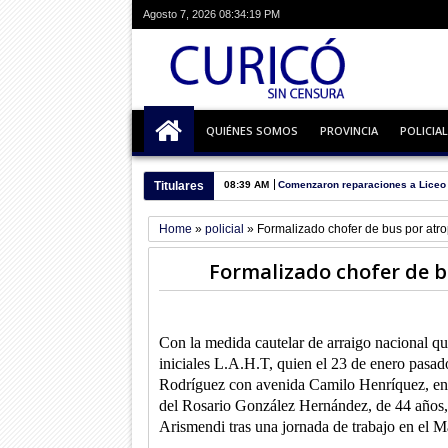
Agosto 7, 2026
08:34:20 PM
QUIÉNES SOMOS
PROVINCIA
POLICIAL
Titulares
08:29 AM
Desempleo crece como la espuma 
Home
»
policial
»
Formalizado chofer de bus por atrope
Formalizado chofer de bu
Con la medida cautelar de arraigo nacional qu
iniciales L.A.H.T, quien el 23 de enero pasado 
Rodríguez con avenida Camilo Henríquez, en 
del Rosario González Hernández, de 44 años, 
Arismendi tras una jornada de trabajo en el M