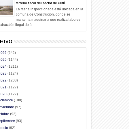
terreno fiscal del sector de Putú
La faena inspeccionada está ubicada en la
comuna de Constitución, donde se
mantenía maquinaría que realiza labores
xtracción ilegal de á...
HIVO
2026
(642)
2025
(1144)
2024
(1211)
2023
(1124)
2022
(1208)
2021
(1127)
2020
(1127)
iciembre
(100)
oviembre
(97)
ctubre
(92)
eptiembre
(93)
gosto
(92)