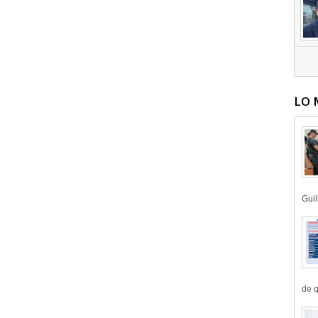
LO 
Guil
de q