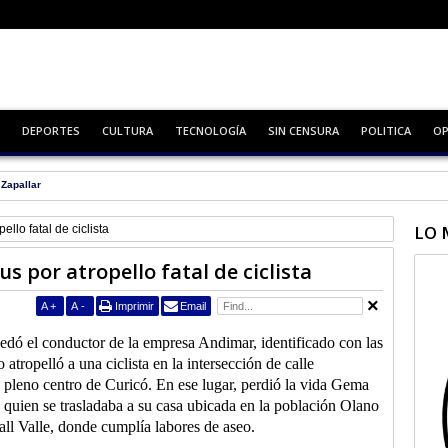
DEPORTES
CULTURA
TECNOLOGÍA
SIN CENSURA
POLITICA
OP
en la región
LO 
llo fatal de ciclista
s por atropello fatal de ciclista
A
+
A
-
Imprimir
Email
edó el conductor de la empresa Andimar, identificado con las
atropelló a una ciclista en la intersección de calle
pleno centro de Curicó. En ese lugar, perdió la vida Gema
quien se trasladaba a su casa ubicada en la población Olano
all Valle, donde cumplía labores de aseo.