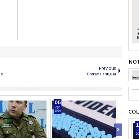
NOT
Previous
le
Entrada antigua
05
04
Ago
Ago
COL
2026
2026
1
J
20