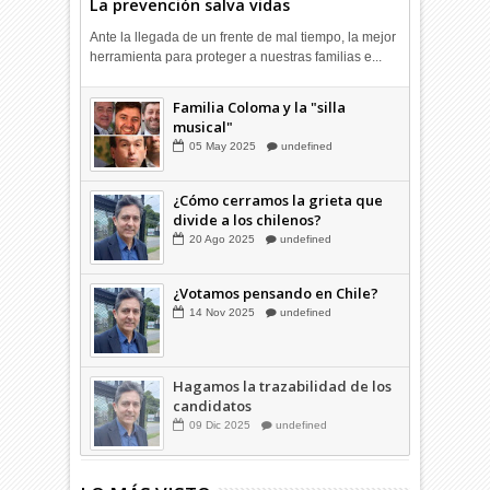
La prevención salva vidas
Ante la llegada de un frente de mal tiempo, la mejor
herramienta para proteger a nuestras familias e...
Combustibles en alza: cada uno
Familia Coloma y la "silla
a su rincón
musical"
03
Abr
2026
undefined
05
May
2025
undefined
¿Cómo cerramos la grieta que
divide a los chilenos?
20
Ago
2025
undefined
¿Votamos pensando en Chile?
14
Nov
2025
undefined
Hagamos la trazabilidad de los
candidatos
09
Dic
2025
undefined