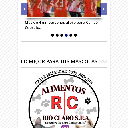
ante el
Más de 4 mil personas aforo para Curicó-
Curicó quedó
Cobreloa
puntos
LO MEJOR PARA TUS MASCOTAS