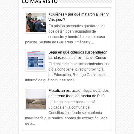
LO MÁS VISTO
¿Quiénes y por qué mataron a Henry
Vásquez?
En prisión preventiva quedaron los
dos detenidos y acusados de
secuestro y homicidio es este caso
policial. Se trata de Guillermo Jiménez y ...
Sepa en qué colegios suspendieron
las clases en la provincia de Curicó
El detalle de los establecimientos los
dio a conocer el director provincial
de Educación, Rodrigo Castro, quien
informó de qué comunas son l...
Fiscalizan extracción ilegal de áridos
en terreno fiscal del sector de Putú
La faena inspeccionada está
ubicada en la comuna de
Constitución, donde se mantenía
maquinaría que realiza labores de extracción ilegal
de á...