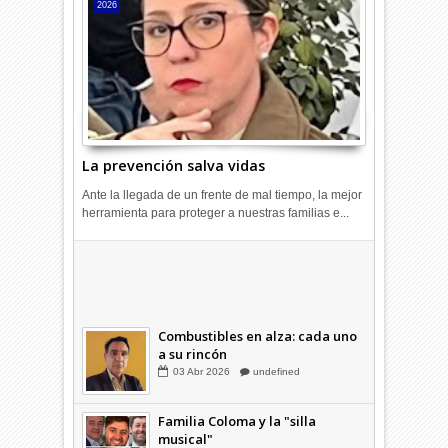
2026
La prevención salva vidas
Ante la llegada de un frente de mal tiempo, la mejor
herramienta para proteger a nuestras familias e...
Hagamos la trazabilidad de los
candidatos
09
Dic
2025
undefined
Combustibles en alza: cada uno
a su rincón
03
Abr
2026
undefined
Familia Coloma y la "silla
musical"