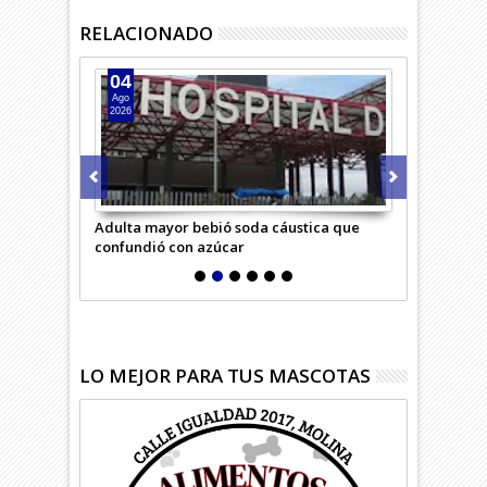
RELACIONADO
04
04
Ago
Ago
2026
2026
rimero
Adulta mayor bebió soda cáustica que
Niña debe so
confundió con azúcar
riesgosa op
LO MEJOR PARA TUS MASCOTAS