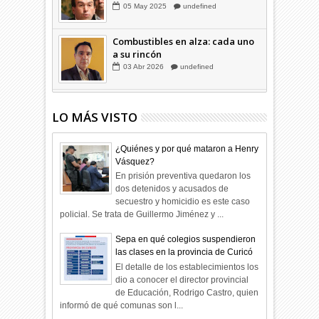
05
May
2025
undefined
Combustibles en alza: cada uno
a su rincón
03
Abr
2026
undefined
LO MÁS VISTO
¿Quiénes y por qué mataron a Henry
Vásquez?
En prisión preventiva quedaron los
dos detenidos y acusados de
secuestro y homicidio es este caso
policial. Se trata de Guillermo Jiménez y ...
Sepa en qué colegios suspendieron
las clases en la provincia de Curicó
El detalle de los establecimientos los
dio a conocer el director provincial
de Educación, Rodrigo Castro, quien
informó de qué comunas son l...