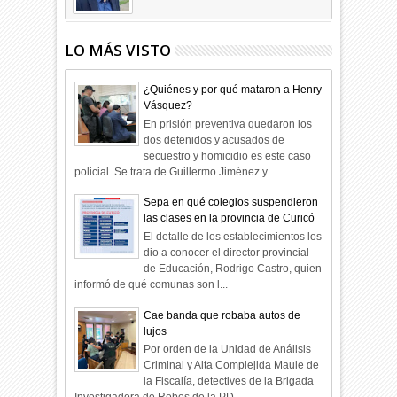
LO MÁS VISTO
¿Quiénes y por qué mataron a Henry
Vásquez?
En prisión preventiva quedaron los
dos detenidos y acusados de
secuestro y homicidio es este caso
policial. Se trata de Guillermo Jiménez y ...
Sepa en qué colegios suspendieron
las clases en la provincia de Curicó
El detalle de los establecimientos los
dio a conocer el director provincial
de Educación, Rodrigo Castro, quien
informó de qué comunas son l...
Cae banda que robaba autos de
lujos
Por orden de la Unidad de Análisis
Criminal y Alta Complejida Maule de
la Fiscalía, detectives de la Brigada
Investigadora de Robos de la PD...