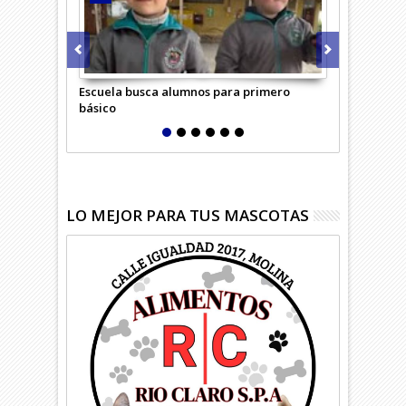
scuela busca alumnos para primero
Adulta mayor bebió soda cá
ásico
confundió con azúcar
LO MEJOR PARA TUS MASCOTAS