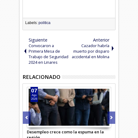
Labels:
politica
Siguiente
Anterior
Convocaron a
Cazador habría
Primera Mesa de
muerto por disparo
Trabajo de Seguridad
accidental en Molina
2024 en Linares
RELACIONADO
07
07
Ago
Ago
2026
2026
iceo
Desempleo crece como la espuma en la
Conflicto en
región
comuna