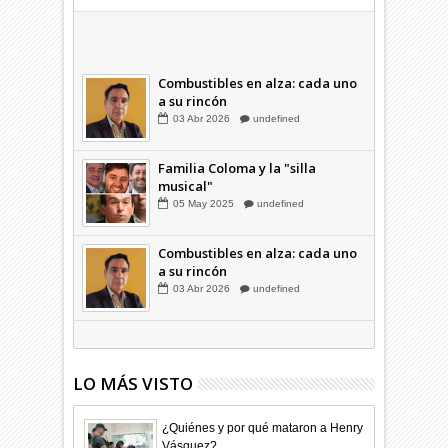
Hagamos la trazabilidad de los
candidatos
09
Dic
2025
undefined
Combustibles en alza: cada uno
a su rincón
03
Abr
2026
undefined
Familia Coloma y la "silla
musical"
05
May
2025
undefined
Combustibles en alza: cada uno
a su rincón
03
Abr
2026
undefined
LO MÁS VISTO
¿Quiénes y por qué mataron a Henry
Vásquez?