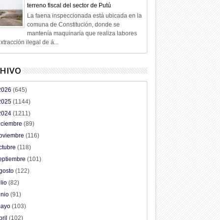
terreno fiscal del sector de Putú
La faena inspeccionada está ubicada en la
comuna de Constitución, donde se
mantenía maquinaría que realiza labores
xtracción ilegal de á...
HIVO
2026
(645)
2025
(1144)
2024
(1211)
05
05
iciembre
(89)
Ago
Ago
2026
2026
oviembre
(116)
ctubre
(118)
eptiembre
(101)
gosto
(122)
erativo preventivo de
Carabineros llamó a usar
Sujeto ve
ulio
(82)
os en Lontué
Comisaría Virtual
unidad po
unio
(91)
ayo
(103)
bril
(102)