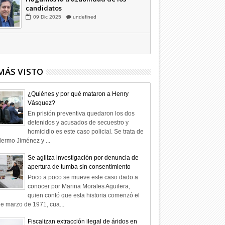
Hagamos la trazabilidad de los
candidatos
09
Dic
2025
undefined
MÁS VISTO
¿Quiénes y por qué mataron a Henry
Vásquez?
En prisión preventiva quedaron los dos
detenidos y acusados de secuestro y
homicidio es este caso policial. Se trata de
lermo Jiménez y ...
Se agiliza investigación por denuncia de
apertura de tumba sin consentimiento
Poco a poco se mueve este caso dado a
conocer por Marina Morales Aguilera,
quien contó que esta historia comenzó el
e marzo de 1971, cua...
Fiscalizan extracción ilegal de áridos en