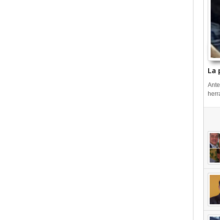
La 
Ante
herr