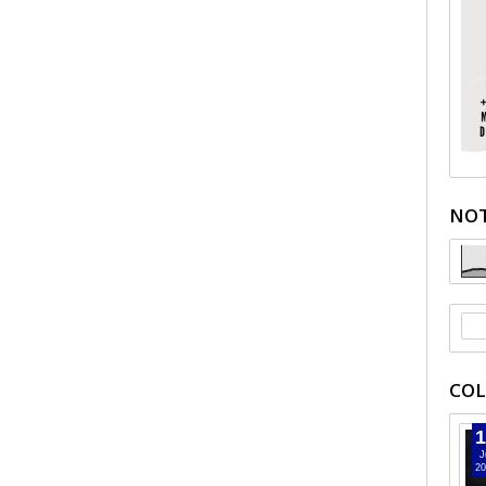
NOT
COL
1
J
20