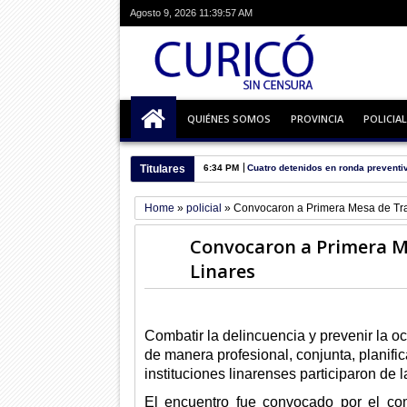
Agosto 9, 2026
11:39:58 AM
QUIÉNES SOMOS
PROVINCIA
POLICIAL
Titulares
6:34 PM
Cuatro detenidos en ronda preventi
Home
»
policial
»
Convocaron a Primera Mesa de Tra
Convocaron a Primera M
Linares
Combatir la delincuencia y prevenir la o
de manera profesional, conjunta, planifica
instituciones linarenses participaron de l
El encuentro fue convocado por el co