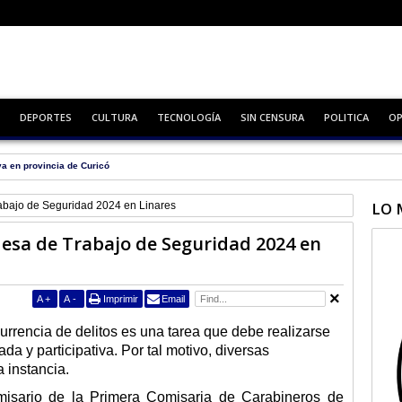
DEPORTES
CULTURA
TECNOLOGÍA
SIN CENSURA
POLITICA
OP
va en provincia de Curicó
LO 
bajo de Seguridad 2024 en Linares
esa de Trabajo de Seguridad 2024 en
A
+
A
-
Imprimir
Email
currencia de delitos es una tarea que debe realizarse
da y participativa. Por tal motivo, diversas
a instancia.
misario de la Primera Comisaria de Carabineros de