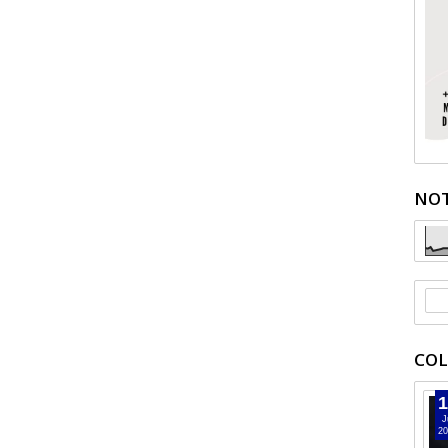
NOT
COL
1
J
20