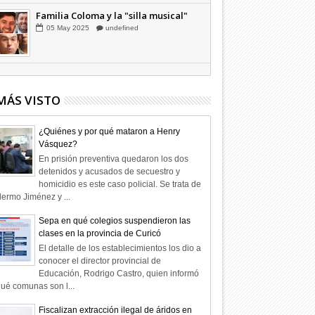
Familia Coloma y la "silla musical"
05
May
2025
undefined
MÁS VISTO
¿Quiénes y por qué mataron a Henry
Vásquez?
En prisión preventiva quedaron los dos
detenidos y acusados de secuestro y
homicidio es este caso policial. Se trata de
lermo Jiménez y ...
Sepa en qué colegios suspendieron las
clases en la provincia de Curicó
El detalle de los establecimientos los dio a
conocer el director provincial de
Educación, Rodrigo Castro, quien informó
ué comunas son l...
Fiscalizan extracción ilegal de áridos en