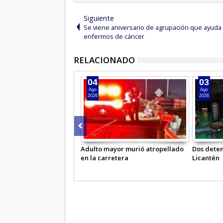
Siguiente
Se viene aniversario de agrupación que ayuda
enfermos de cáncer
RELACIONADO
05
05
Ago
Ago
2026
2026
Carabineros llamó a usar
Sujeto vendía drog
Comisaría Virtual
unidad policial