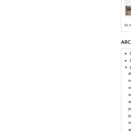
de e
ARC
►
►
▼
d
n
o
s
a
j
j
m
a