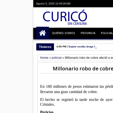
Agosto 6, 2026
10:49:10 AM
QUIÉNES SOMOS
PROVINCIA
POLICIAL
Titulares
4:00 PM
Sujeto vendía droga frente a unidad 
Home
»
policial
»
Millonario robo de cobre afectó a 
Millonario robo de cobr
En 180 millones de pesos estimaron las pérdi
llevaron una gran cantidad de cobre.
El hecho se registró la tarde noche de ayer
Cristales.
Pericias