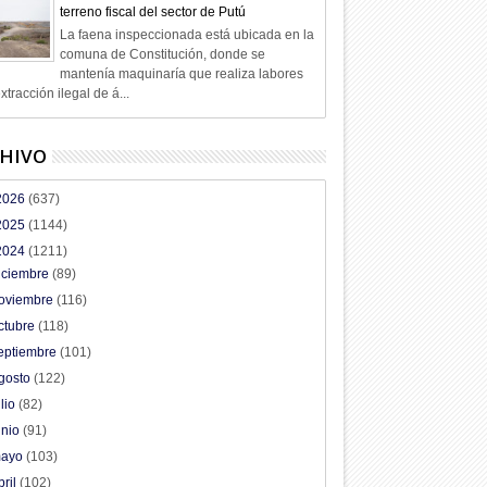
terreno fiscal del sector de Putú
La faena inspeccionada está ubicada en la
comuna de Constitución, donde se
mantenía maquinaría que realiza labores
xtracción ilegal de á...
HIVO
2026
(637)
2025
(1144)
2024
(1211)
iciembre
(89)
oviembre
(116)
ctubre
(118)
eptiembre
(101)
gosto
(122)
ulio
(82)
unio
(91)
ayo
(103)
bril
(102)