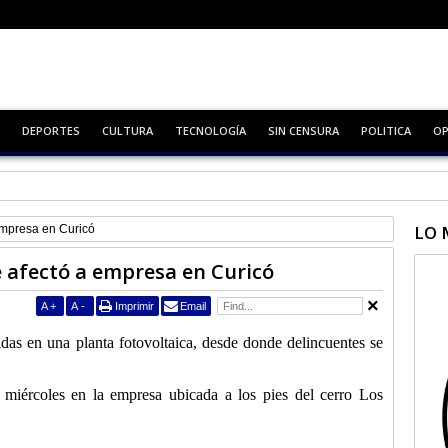
DEPORTES
CULTURA
TECNOLOGÍA
SIN CENSURA
POLITICA
OP
policial
LO 
empresa en Curicó
e afectó a empresa en Curicó
A
+
A
-
Imprimir
Email
das en una planta fotovoltaica, desde donde delincuentes se
 miércoles en la empresa ubicada a los pies del cerro Los