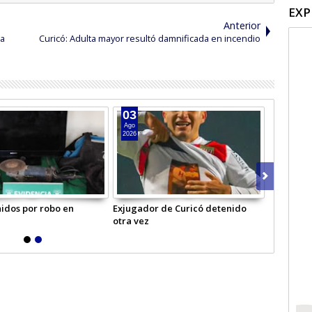
EXP
Anterior
 a
Curicó: Adulta mayor resultó damnificada en incendio
04
04
Ago
Ago
2026
2026
a frente a
Hombre intentó matar a mujer en
Adulto mayor muri
Licantén
en la carretera