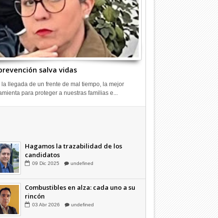
prevención salva vidas
 la llegada de un frente de mal tiempo, la mejor
amienta para proteger a nuestras familias e...
¿Votamos pensando en Chile?
14
Nov
2025
undefined
Hagamos la trazabilidad de los
candidatos
09
Dic
2025
undefined
Combustibles en alza: cada uno a su
rincón
03
Abr
2026
undefined