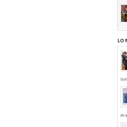
LO 
Guil
de q