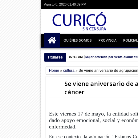
Agosto 8, 2026
01:40:39 PM
QUIÉNES SOMOS
PROVINCIA
POLICIAL
Titulares
07:11 AM
Mujer detenida por venta clandesti
Home
»
cultura
»
Se viene aniversario de agrupació
Se viene aniversario de
cáncer
Este viernes 17 de mayo, la entidad sol
dado apoyo emocional, social y económ
enfermedad.
En ese contexto, la agrupación “Estamos Co