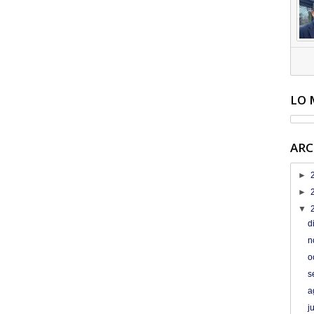
LO 
ARC
►
►
▼
d
n
o
s
a
j