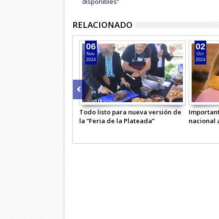
disponibles”
RELACIONADO
06
02
Nov
Oct
2024
2024
Todo listo para nueva versión de
Importan
la “Feria de la Plateada”
nacional 