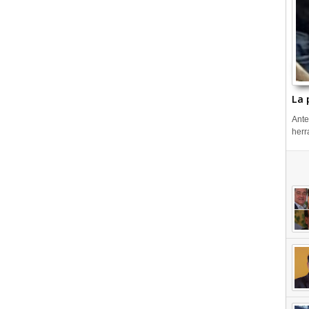
La 
Ante
herr