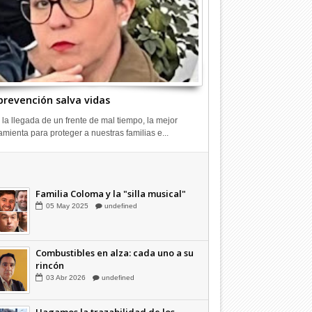
prevención salva vidas
 la llegada de un frente de mal tiempo, la mejor
amienta para proteger a nuestras familias e...
Combustibles en alza: cada uno a su
rincón
03
Abr
2026
undefined
Familia Coloma y la "silla musical"
05
May
2025
undefined
Combustibles en alza: cada uno a su
rincón
03
Abr
2026
undefined