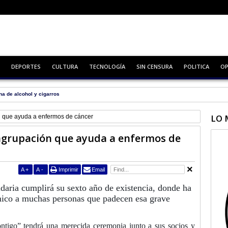
DEPORTES
CULTURA
TECNOLOGÍA
SIN CENSURA
POLITICA
OP
na de alcohol y cigarros
LO 
n que ayuda a enfermos de cáncer
 agrupación que ayuda a enfermos de
A
+
A
-
Imprimir
Email
idaria cumplirá su sexto año de existencia, donde ha
ico a muchas personas que padecen esa grave
ntigo” tendrá una merecida ceremonia junto a sus socios y