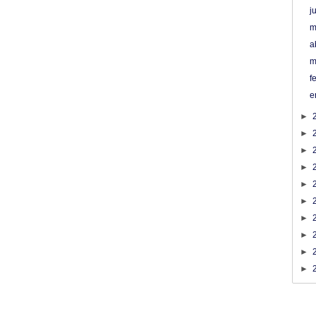
j
m
a
m
f
e
►
►
►
►
►
►
►
►
►
►