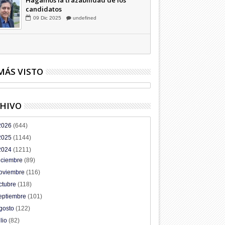
Hagamos la trazabilidad de los
candidatos
09
Dic
2025
undefined
MÁS VISTO
HIVO
2026
(644)
2025
(1144)
2024
(1211)
iciembre
(89)
oviembre
(116)
ctubre
(118)
eptiembre
(101)
gosto
(122)
ulio
(82)