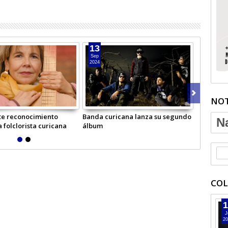
13
09
Sep
Sep
2024
2024
NOT
te reconocimiento
Banda curicana lanza su segundo
Sigue to
N
a folclorista curicana
álbum
implement
Cerezos
COL
1
J
20