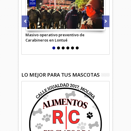
Ago
Ago
2026
2026
Masivo operativo preventivo de
Carabineros 
Carabineros en Lontué
LO MEJOR PARA TUS MASCOTAS