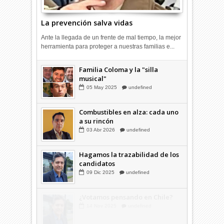
La prevención salva vidas
Ante la llegada de un frente de mal tiempo, la mejor
herramienta para proteger a nuestras familias e...
Combustibles en alza: cada uno
a su rincón
Familia Coloma y la "silla
03
Abr
2026
undefined
musical"
05
May
2025
undefined
Combustibles en alza: cada uno
a su rincón
03
Abr
2026
undefined
Hagamos la trazabilidad de los
candidatos
09
Dic
2025
undefined