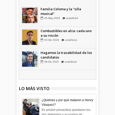
a su rincón
03
Abr
2026
undefined
Familia Coloma y la "silla
musical"
05
May
2025
undefined
Combustibles en alza: cada uno
a su rincón
03
Abr
2026
undefined
Hagamos la trazabilidad de los
candidatos
09
Dic
2025
undefined
LO MÁS VISTO
¿Quiénes y por qué mataron a Henry
Vásquez?
En prisión preventiva quedaron los
dos detenidos y acusados de