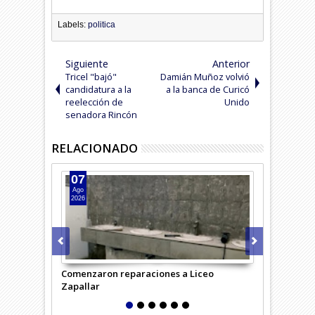
Labels:
politica
Siguiente
Anterior
Tricel "bajó"
Damián Muñoz volvió
candidatura a la
a la banca de Curicó
reelección de
Unido
senadora Rincón
RELACIONADO
07
07
Ago
Ago
2026
2026
Comenzaron reparaciones a Liceo
Desempleo c
Zapallar
región