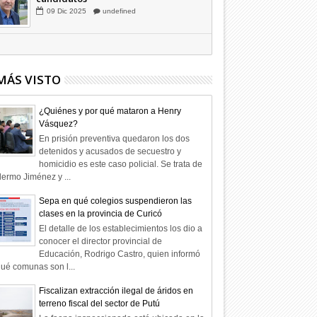
Hagamos la trazabilidad de los
candidatos
09
Dic
2025
undefined
MÁS VISTO
¿Quiénes y por qué mataron a Henry
Vásquez?
En prisión preventiva quedaron los dos
detenidos y acusados de secuestro y
homicidio es este caso policial. Se trata de
lermo Jiménez y ...
Sepa en qué colegios suspendieron las
clases en la provincia de Curicó
El detalle de los establecimientos los dio a
conocer el director provincial de
Educación, Rodrigo Castro, quien informó
ué comunas son l...
Fiscalizan extracción ilegal de áridos en
terreno fiscal del sector de Putú