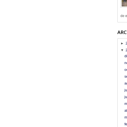
de e
ARC
►
▼
d
n
o
s
a
j
j
m
a
m
f