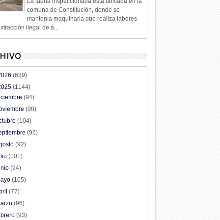
La faena inspeccionada está ubicada en la
comuna de Constitución, donde se
mantenía maquinaría que realiza labores
xtracción ilegal de á...
HIVO
2026
(639)
2025
(1144)
iciembre
(94)
oviembre
(90)
ctubre
(104)
eptiembre
(96)
gosto
(92)
ulio
(101)
unio
(94)
ayo
(105)
bril
(77)
arzo
(96)
ebrero
(93)