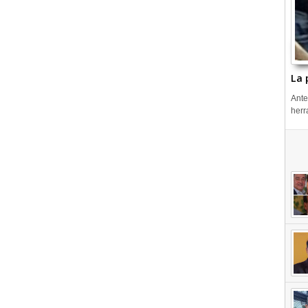
La 
Ante
herr