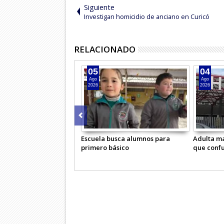
Siguiente
Investigan homicidio de anciano en Curicó
RELACIONADO
05
04
Ago
Ago
2026
2026
Escuela busca alumnos para
Adulta ma
primero básico
que conf