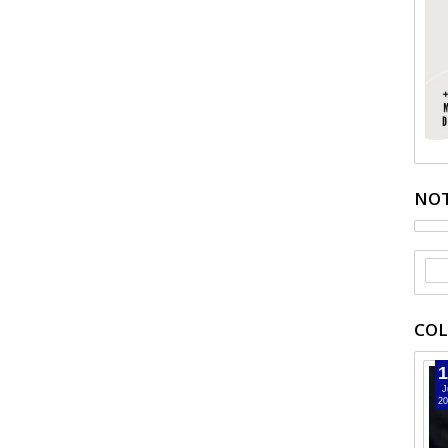
NOT
COL
1
J
20