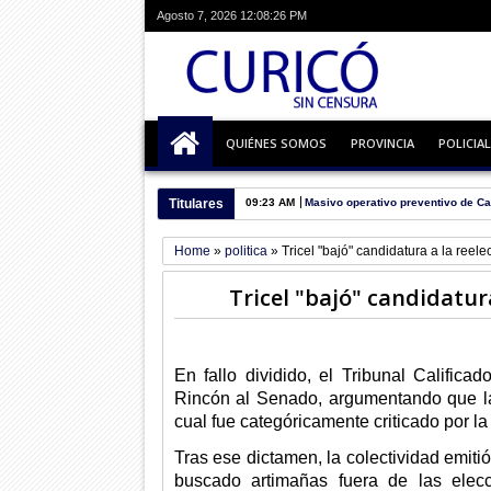
Agosto 7, 2026
12:08:27 PM
QUIÉNES SOMOS
PROVINCIA
POLICIAL
Titulares
09:23 AM
Masivo operativo preventivo de Ca
Home
»
politica
»
Tricel "bajó" candidatura a la ree
Tricel "bajó" candidatur
En fallo dividido, el Tribunal Calific
Rincón al Senado, argumentando que la 
cual fue categóricamente criticado por l
Tras ese dictamen, la colectividad emiti
buscado artimañas fuera de las elec