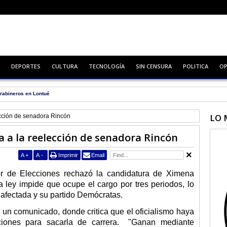
DEPORTES
CULTURA
TECNOLOGÍA
SIN CENSURA
POLITICA
OP
rabineros en Lontué
LO 
lección de senadora Rincón
a a la reelección de senadora Rincón
A
+
A
-
Imprimir
Email
ador de Elecciones rechazó la candidatura de Ximena
ley impide que ocupe el cargo por tres periodos, lo
a afectada y su partido Demócratas.
ó un comunicado, donde critica que el oficialismo haya
ciones para sacarla de carrera. "Ganan mediante