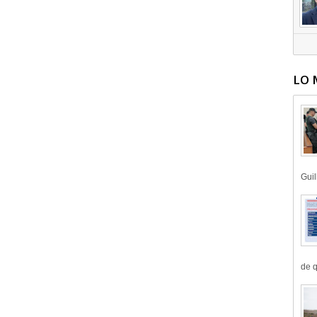
LO 
Guil
de q