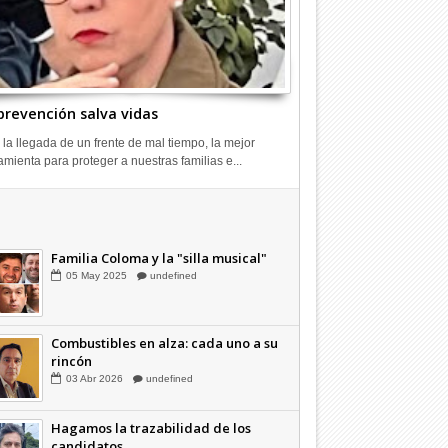
prevención salva vidas
 la llegada de un frente de mal tiempo, la mejor
amienta para proteger a nuestras familias e...
Combustibles en alza: cada uno a su
rincón
03
Abr
2026
undefined
Familia Coloma y la "silla musical"
05
May
2025
undefined
Combustibles en alza: cada uno a su
rincón
03
Abr
2026
undefined