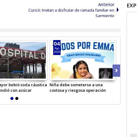
Anterior
EXP
Curicó: Invitan a disfrutar de ramada familiar en
Sarmiento
04
03
Ago
Ago
2026
2026
yor bebió soda cáustica
Niña debe someterse a una
Reparan y
undió con azúcar
costosa y riesgosa operación
por tempo