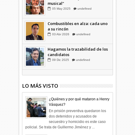
Familia Coloma y la "silla
musical"
05
May
2025
undefined
Combustibles en alza: cada uno
a su rincón
03
Abr
2026
undefined
Hagamos la trazabilidad de los
candidatos
09
Dic
2025
undefined
LO MÁS VISTO
¿Quiénes y por qué mataron a Henry
Vásquez?
En prisión preventiva quedaron los
dos detenidos y acusados de
secuestro y homicidio es este caso
policial. Se trata de Guillermo Jiménez y ...