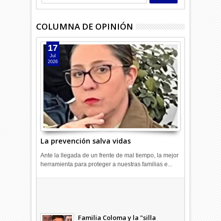
COLUMNA DE OPINIÓN
17
Jul
2026
La prevención salva vidas
Ante la llegada de un frente de mal tiempo, la mejor
herramienta para proteger a nuestras familias e...
Combustibles en alza: cada uno
a su rincón
03
Abr
2026
undefined