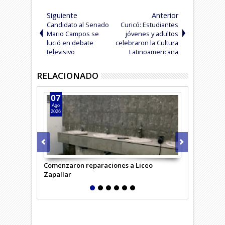
Siguiente
Anterior
Candidato al Senado
Curicó: Estudiantes
Mario Campos se
jóvenes y adultos
lució en debate
celebraron la Cultura
televisivo
Latinoamericana
RELACIONADO
07
07
Ago
Ago
2026
2026
Comenzaron reparaciones a Liceo
Desempleo c
Zapallar
región