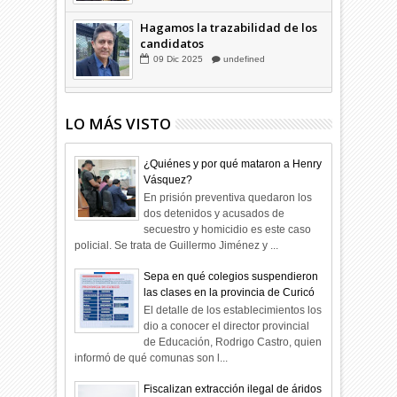
Hagamos la trazabilidad de los
candidatos
09
Dic
2025
undefined
LO MÁS VISTO
¿Quiénes y por qué mataron a Henry
Vásquez?
En prisión preventiva quedaron los
dos detenidos y acusados de
secuestro y homicidio es este caso
policial. Se trata de Guillermo Jiménez y ...
Sepa en qué colegios suspendieron
las clases en la provincia de Curicó
El detalle de los establecimientos los
dio a conocer el director provincial
de Educación, Rodrigo Castro, quien
informó de qué comunas son l...
Fiscalizan extracción ilegal de áridos