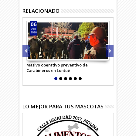
RELACIONADO
06
05
Ago
Ago
2026
2026
Masivo operativo preventivo de
Carabineros 
Carabineros en Lontué
LO MEJOR PARA TUS MASCOTAS