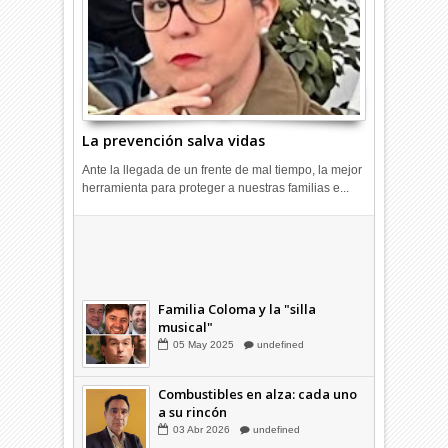
La prevención salva vidas
Ante la llegada de un frente de mal tiempo, la mejor
herramienta para proteger a nuestras familias e...
Combustibles en alza: cada uno
a su rincón
03
Abr
2026
undefined
Familia Coloma y la "silla
musical"
05
May
2025
undefined
Combustibles en alza: cada uno
a su rincón
03
Abr
2026
undefined