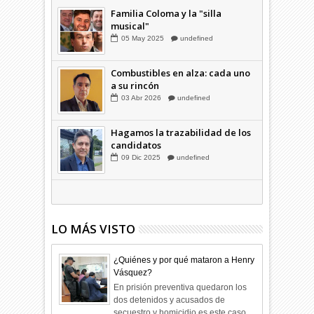
03
Abr
2026
undefined
Familia Coloma y la "silla
musical"
05
May
2025
undefined
Combustibles en alza: cada uno
a su rincón
03
Abr
2026
undefined
Hagamos la trazabilidad de los
candidatos
09
Dic
2025
undefined
LO MÁS VISTO
¿Quiénes y por qué mataron a Henry
Vásquez?
En prisión preventiva quedaron los
dos detenidos y acusados de
secuestro y homicidio es este caso