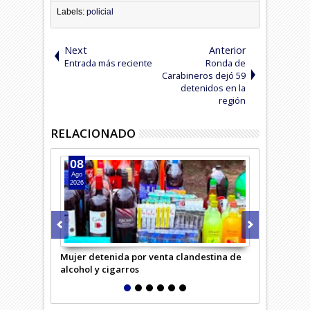
Labels:
policial
Next
Anterior
Entrada más reciente
Ronda de
Carabineros dejó 59
detenidos en la
región
RELACIONADO
08
07
Ago
Ago
2026
2026
Mujer detenida por venta clandestina de
Cae banda n
alcohol y cigarros