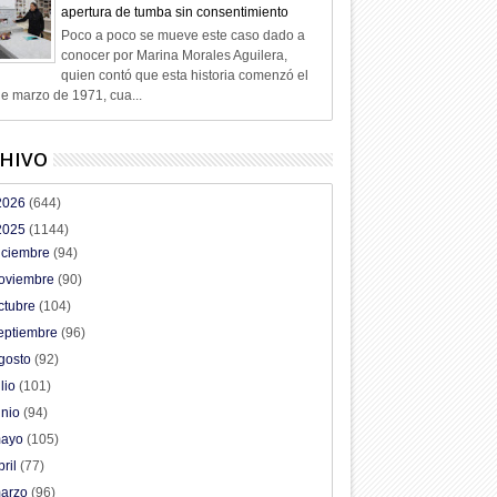
apertura de tumba sin consentimiento
Poco a poco se mueve este caso dado a
conocer por Marina Morales Aguilera,
quien contó que esta historia comenzó el
e marzo de 1971, cua...
HIVO
2026
(644)
2025
(1144)
iciembre
(94)
oviembre
(90)
ctubre
(104)
eptiembre
(96)
gosto
(92)
ulio
(101)
unio
(94)
ayo
(105)
bril
(77)
arzo
(96)