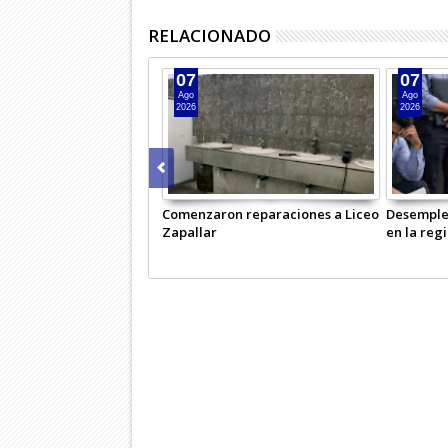
RELACIONADO
07
07
Ago
Ago
2026
2026
Comenzaron reparaciones a Liceo
Desemple
Zapallar
en la reg