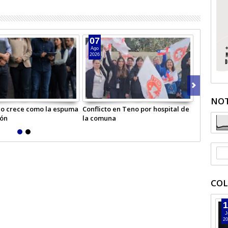
07
05
Ago
Ago
2026
2026
NOT
o crece como la espuma
Conflicto en Teno por hospital de
Escuela b
ión
la comuna
primero b
COL
1
J
20