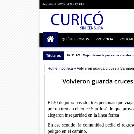
Agosto 8, 2026
04:05:13 PM
QUIÉNES SOMOS
PROVINCIA
POLICIAL
Titulares
07:11 AM
Mujer detenida por venta clandesti
Home
»
politica
»
Volvieron guarda cruces a Sarmient
Volvieron guarda cruces
El 30 de junio pasado, tres personas que viaj
por un tren en el cruce San José, lo que prov
alegaron inseguridad en la línea férrea
En ese sentido, la comunidad pedía el regres
peligro en el camino.