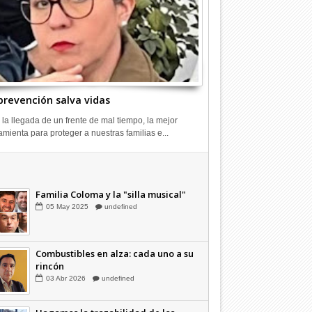
prevención salva vidas
 la llegada de un frente de mal tiempo, la mejor
amienta para proteger a nuestras familias e...
Combustibles en alza: cada uno a su
rincón
03
Abr
2026
undefined
Familia Coloma y la "silla musical"
05
May
2025
undefined
Combustibles en alza: cada uno a su
rincón
03
Abr
2026
undefined