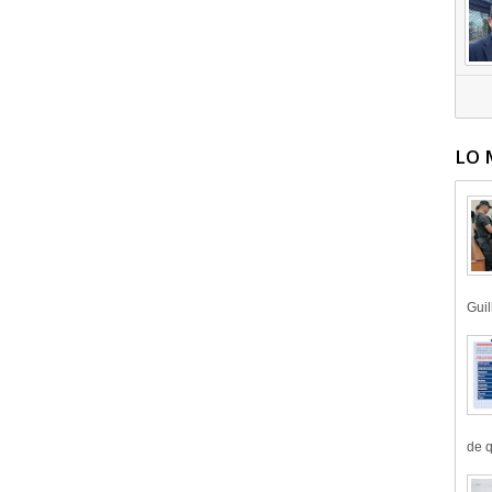
LO 
Guil
de q