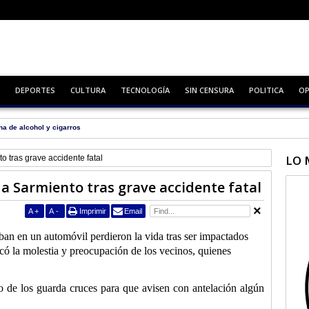
DEPORTES
CULTURA
TECNOLOGÍA
SIN CENSURA
POLITICA
OP
na de alcohol y cigarros
LO 
o tras grave accidente fatal
 a Sarmiento tras grave accidente fatal
A
+
A
-
Imprimir
Email
aban en un automóvil perdieron la vida tras ser impactados
ocó la molestia y preocupación de los vecinos, quienes
o de los guarda cruces para que avisen con antelación algún