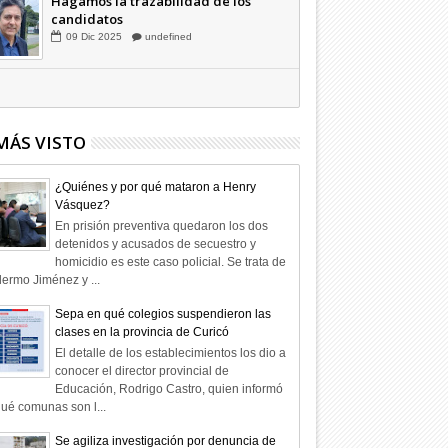
Hagamos la trazabilidad de los
candidatos
09
Dic
2025
undefined
MÁS VISTO
¿Quiénes y por qué mataron a Henry
Vásquez?
En prisión preventiva quedaron los dos
detenidos y acusados de secuestro y
homicidio es este caso policial. Se trata de
lermo Jiménez y ...
Sepa en qué colegios suspendieron las
clases en la provincia de Curicó
El detalle de los establecimientos los dio a
conocer el director provincial de
Educación, Rodrigo Castro, quien informó
ué comunas son l...
Se agiliza investigación por denuncia de