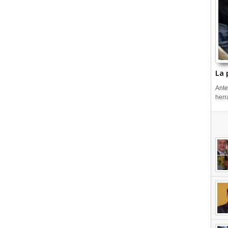
La 
Ante
herr