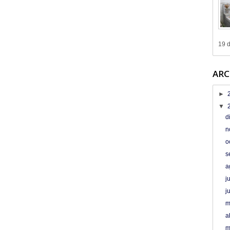
19 d
ARC
►
▼
d
n
o
s
a
j
j
m
a
m