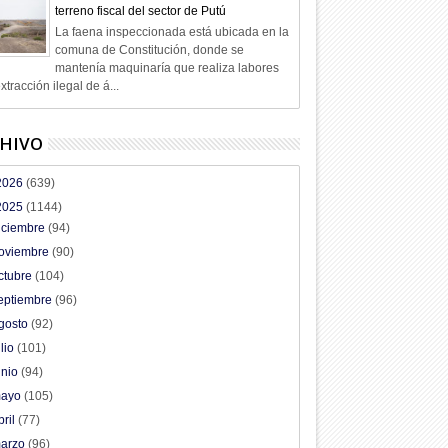
terreno fiscal del sector de Putú
La faena inspeccionada está ubicada en la
comuna de Constitución, donde se
mantenía maquinaría que realiza labores
xtracción ilegal de á...
HIVO
2026
(639)
2025
(1144)
iciembre
(94)
oviembre
(90)
ctubre
(104)
eptiembre
(96)
gosto
(92)
ulio
(101)
unio
(94)
ayo
(105)
bril
(77)
arzo
(96)