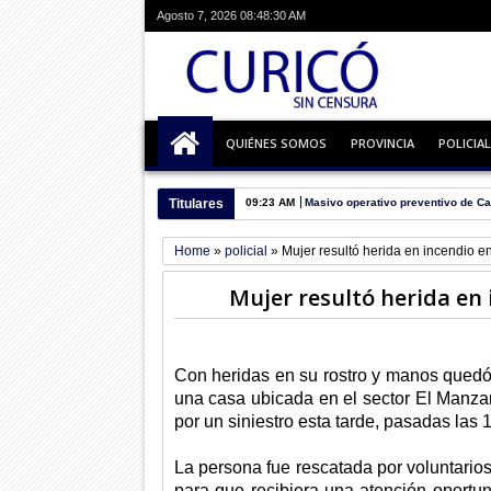
Agosto 7, 2026
08:48:30 AM
QUIÉNES SOMOS
PROVINCIA
POLICIAL
Titulares
09:23 AM
Masivo operativo preventivo de Ca
Home
»
policial
»
Mujer resultó herida en incendio e
Mujer resultó herida en 
Con heridas en su rostro y manos qued
una casa ubicada en el sector El Manzan
por un siniestro esta tarde, pasadas las 
La persona fue rescatada por voluntarios
para que recibiera una atención oportun