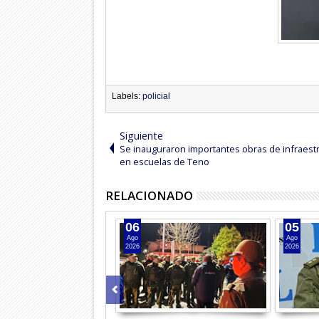
Labels:
policial
Siguiente
Se inauguraron importantes obras de infraest
en escuelas de Teno
RELACIONADO
06
05
Ago
Ago
2026
2026