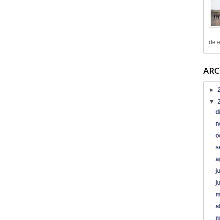
de e
ARC
►
▼
d
n
o
s
a
j
j
m
a
m