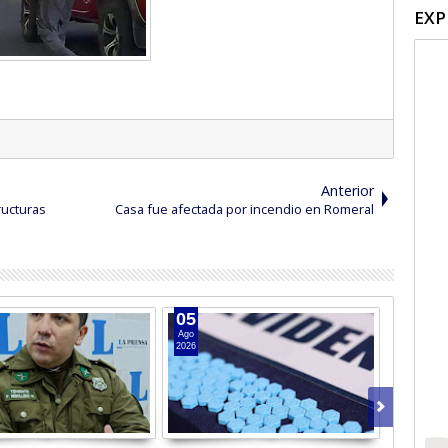
EXP
Anterior
ructuras
Casa fue afectada por incendio en Romeral
05
04
Ago
Ago
2026
2026