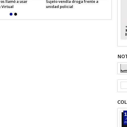
os llamó a usar
Sujeto vendía droga frente a
Hombre in
 Virtual
unidad policial
Licantén
NOT
COL
1
J
20