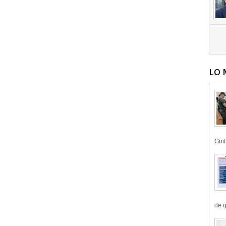
LO 
Guil
de q