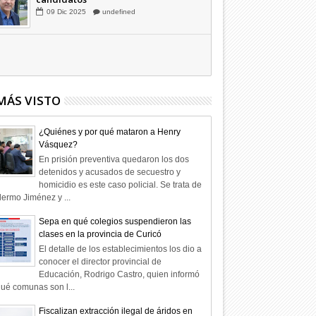
Hagamos la trazabilidad de los
candidatos
09
Dic
2025
undefined
MÁS VISTO
¿Quiénes y por qué mataron a Henry
Vásquez?
En prisión preventiva quedaron los dos
detenidos y acusados de secuestro y
homicidio es este caso policial. Se trata de
lermo Jiménez y ...
Sepa en qué colegios suspendieron las
clases en la provincia de Curicó
El detalle de los establecimientos los dio a
conocer el director provincial de
Educación, Rodrigo Castro, quien informó
ué comunas son l...
Fiscalizan extracción ilegal de áridos en