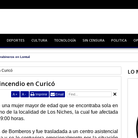
DEPORTES
CULTURA
TECNOLOGÍA
SIN CENSURA
POLITICA
OP
rabineros en Lontué
LO 
n Curicó
incendio en Curicó
A
+
A
-
Imprimir
Email
ó una mujer mayor de edad que se encontraba sola en
o de la localidad de Los Niches, la cual fue afectada
19:00 horas.
 de Bomberos y fue trasladada a un centro asistencial
a y se le contuviera emocionalmente por la situación