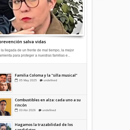
prevención salva vidas
 la llegada de un frente de mal tiempo, la mejor
amienta para proteger a nuestras familias e...
Combustibles en alza: cada uno a su
rincón
03
Abr
2026
undefined
Familia Coloma y la "silla musical"
05
May
2025
undefined
Combustibles en alza: cada uno a su
rincón
03
Abr
2026
undefined