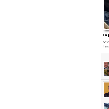
La 
Ante
herr