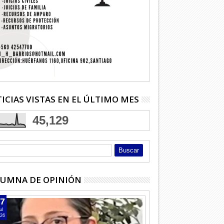
tentó matar a mujer en
Adulto mayor murió atropellado
Dos deten
en la carretera
Licantén
ICIAS VISTAS EN EL ÚLTIMO MES
45,129
UMNA DE OPINIÓN
7
ul
26