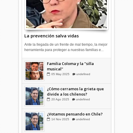
La prevención salva vidas
Ante la llegada de un frente de mal tiempo, la mejor
herramienta para proteger a nuestras familias e...
Combustibles en alza: cada uno
Familia Coloma y la "silla
a su rincón
musical"
03
Abr
2026
undefined
05
May
2025
undefined
¿Cómo cerramos la grieta que
divide a los chilenos?
20
Ago
2025
undefined
¿Votamos pensando en Chile?
14
Nov
2025
undefined