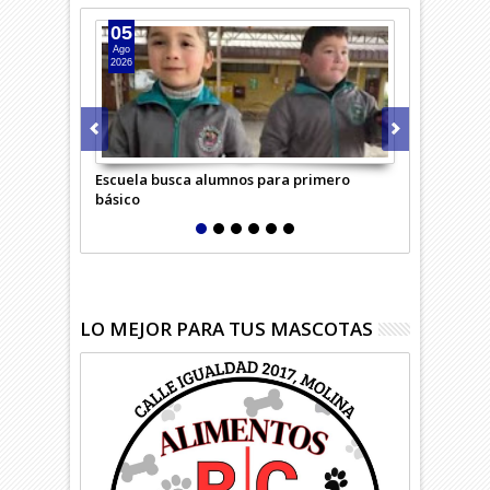
05
04
Ago
Ago
2026
2026
Escuela busca alumnos para primero
Adulta mayo
básico
confundió c
LO MEJOR PARA TUS MASCOTAS