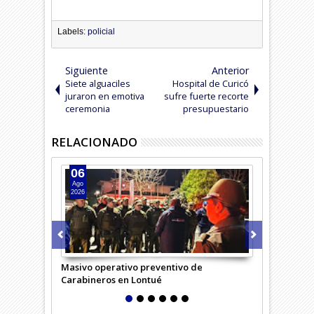
Labels:
policial
Siguiente
Anterior
Siete alguaciles
Hospital de Curicó
juraron en emotiva
sufre fuerte recorte
ceremonia
presupuestario
RELACIONADO
06
05
Ago
Ago
2026
2026
Masivo operativo preventivo de
Carabineros 
Carabineros en Lontué