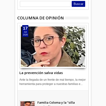
COLUMNA DE OPINIÓN
17
Jul
2026
La prevención salva vidas
Ante la llegada de un frente de mal tiempo, la mejor
herramienta para proteger a nuestras familias e...
Combustibles en alza: cada uno
a su rincón
03
Abr
2026
undefined