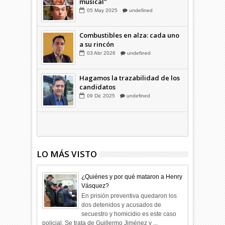
Familia Coloma y la "silla
musical"
05
May
2025
undefined
Combustibles en alza: cada uno
a su rincón
03
Abr
2026
undefined
Hagamos la trazabilidad de los
candidatos
09
Dic
2025
undefined
LO MÁS VISTO
¿Quiénes y por qué mataron a Henry
Vásquez?
En prisión preventiva quedaron los
dos detenidos y acusados de
secuestro y homicidio es este caso
policial. Se trata de Guillermo Jiménez y ...