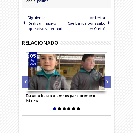
Labels:
politica
Siguiente
Anterior
Realizan masivo
Cae banda por asalto
operativo veterinario
en Curicó
RELACIONADO
05
04
Ago
Ago
2026
2026
Escuela busca alumnos para primero
Adulta mayo
básico
confundió c