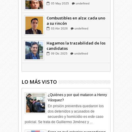
Familia Coloma y la "silla
musical"
05
May
2025
undefined
Combustibles en alza: cada uno
a su rincón
03
Abr
2026
undefined
Hagamos la trazabilidad de los
candidatos
09
Dic
2025
undefined
LO MÁS VISTO
¿Quiénes y por qué mataron a Henry
Vásquez?
En prisión preventiva quedaron los
dos detenidos y acusados de
secuestro y homicidio es este caso
policial. Se trata de Guillermo Jiménez y ...