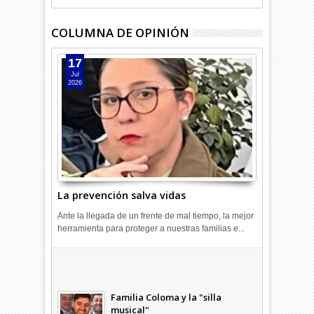
COLUMNA DE OPINIÓN
17
Jul
2026
La prevención salva vidas
Ante la llegada de un frente de mal tiempo, la mejor
herramienta para proteger a nuestras familias e...
Combustibles en alza: cada uno
a su rincón
03
Abr
2026
undefined